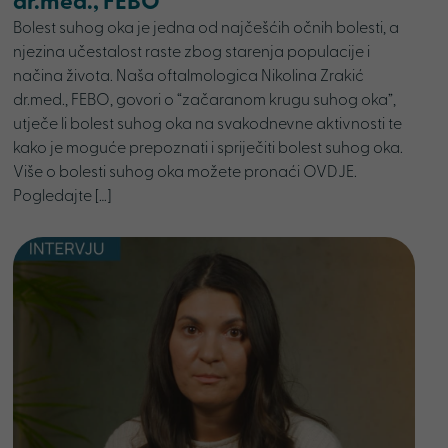
dr.med., FEBO
Bolest suhog oka je jedna od najčešćih očnih bolesti, a
njezina učestalost raste zbog starenja populacije i
načina života. Naša oftalmologica Nikolina Zrakić
dr.med., FEBO, govori o “začaranom krugu suhog oka”,
utječe li bolest suhog oka na svakodnevne aktivnosti te
kako je moguće prepoznati i spriječiti bolest suhog oka.
Više o bolesti suhog oka možete pronaći OVDJE.
Pogledajte […]