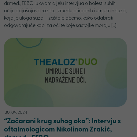
dr.med., FEBO, u ovom dijelu intervjua o bolesti suhih
očiju objašnjava razliku između prirodnih i umjetnih suza,
koja je uloga suza – zašto plačemo, kako odabrati
odgovarajuće kapi za oči te koje sastojke moraju […]
30. 09. 2024
“Začarani krug suhog oka”: Intervju s
oftalmologicom Nikolinom Zrakić,