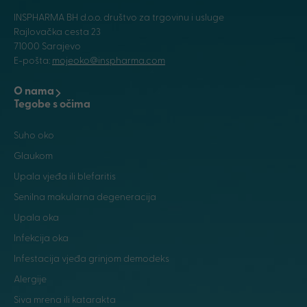
INSPHARMA BH d.o.o. društvo za trgovinu i usluge
Rajlovačka cesta 23
71000 Sarajevo
E-pošta:
mojeoko@inspharma.com
O nama
Tegobe s očima
Suho oko
Glaukom
Upala vjeđa ili blefaritis
Senilna makularna degeneracija
Upala oka
Infekcija oka
Infestacija vjeđa grinjom demodeks
Alergije
Siva mrena ili katarakta