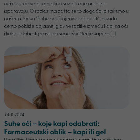
oči ne proizvode dovoljno suza ili one prebrzo
isparavaju. O razlozima zašto se to događa, pisali smo u
našem članku “Suhe oči: činjenice o bolesti”, a sada
ćemo pobliže objasniti glavne razlike između kapi za oči
i kako odabrati prave za sebe. Korištenje kapi za […]
01. 11. 2024
Suhe oči – koje kapi odabrati:
Farmaceutski oblik – kapi ili gel