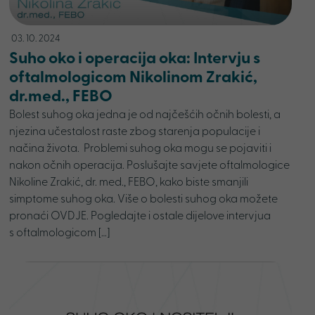
03. 10. 2024
Suho oko i operacija oka: Intervju s
oftalmologicom Nikolinom Zrakić,
dr.med., FEBO
Bolest suhog oka jedna je od najčešćih očnih bolesti, a
njezina učestalost raste zbog starenja populacije i
načina života. Problemi suhog oka mogu se pojaviti i
nakon očnih operacija. Poslušajte savjete oftalmologice
Nikoline Zrakić, dr. med., FEBO, kako biste smanjili
simptome suhog oka. Više o bolesti suhog oka možete
pronaći OVDJE. Pogledajte i ostale dijelove intervjua
s oftalmologicom […]