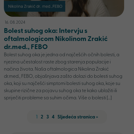
16. 08. 2024
Bolest suhog oka: Intervju s
oftalmologicom Nikolinom Zrakić
dr.med., FEBO
Bolest suhog oka je jedna od najčešćih očnih bolesti, a
njezina učestalost raste zbog starenja populacije i
načina života. Naša oftalmologica Nikolina Zrakić
dr.med., FEBO, objašnjava zašto dolazi do bolesti suhog
oka, koji su najčešći simptomi bolesti suhog oka, koje su
skupine rizične za pojavu suhog oka te kako ublažiti ili
spriječiti probleme sa suhim očima. Više o bolesti […]
1
2
3
4
Sljedeća stranica »