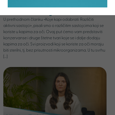
Suhe oči – koje kapi odabrati:
Konzervansi i druge štetne tvari
U prethodnom članku »Koje kapi odabrati: Različiti
aktivni sastojci«, pisali smo o različitim sastojcima koji se
koriste u kapima za oči. Ovaj put ćemo vam predstaviti
konzervanse i druge štetne tvari koje se i dalje dodaju
kapima za oči. Svi proizvodi koji se koriste za oči moraju
biti sterilni, tj. bez prisutnosti mikroorganizama. U tu svrhu
[…]