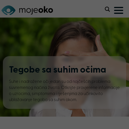
Tegobe sa suhim očima
Suhe i nadražene oči jedan su od najčešćih problema
suvremenog načina života. Otkrijte provjerene informacije
o uzrocima, simptomima i rješenjima za učinkovito
ublažavanje tegoba sa suhim okom.