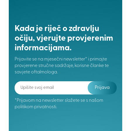
ili spremnik za jednokratnu upotrebu?
U prošlim člancima smo već pisali o različitim aktivnim
tvarima u kapima za oči i štetnim sastojcima koji se
koriste u kapima za oči. Ovaj put vam predstavljamo
Kada je riječ o zdravlju
različite farmaceutske oblike kapi za oči. Kapi za oči
očiju, vjerujte provjerenim
dostupne su u bočici ili u obliku spremnika za
informacijama.
jednokratnu upotrebu. Kao što samo ime sugerira, kapi
za […]
Prijavite se na mjesečni newsletter* i primajte
provjerene stručne sadržaje, korisne članke te
savjete oftalmologa.
Prijava
*Prijavom na newsletter slažete se s našom
politikom privatnosti.
01. 11. 2024