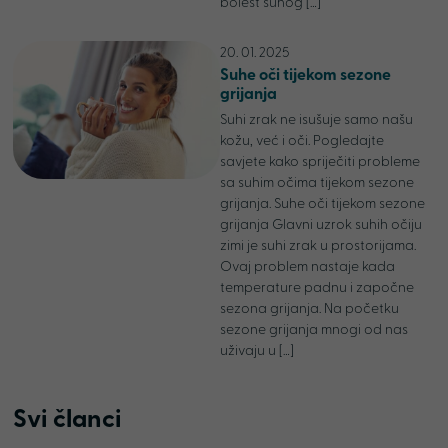
bolest suhog […]
20. 01. 2025
Suhe oči tijekom sezone
grijanja
Suhi zrak ne isušuje samo našu
kožu, već i oči. Pogledajte
savjete kako spriječiti probleme
sa suhim očima tijekom sezone
grijanja. Suhe oči tijekom sezone
grijanja Glavni uzrok suhih očiju
zimi je suhi zrak u prostorijama.
Ovaj problem nastaje kada
temperature padnu i započne
sezona grijanja. Na početku
sezone grijanja mnogi od nas
uživaju u […]
Svi članci