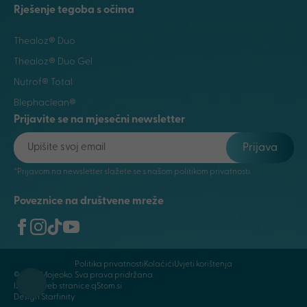
Rješenje tegoba s očima
Thealoz® Duo
Thealoz® Duo Gel
Nutrof® Total
Blephaclean®
Prijavite se na mjesečni newsletter
Prijava
*Prijavom na newsletter slažete se s našom politikom privatnosti.
Poveznice na društvene mreže
Politika privatnosti
Kolaćići
Uvjeti korištenja
© 2026 Mojeoko. Sva prava pridržana.
Izrada web stranice qStom.si
Design Starfinity