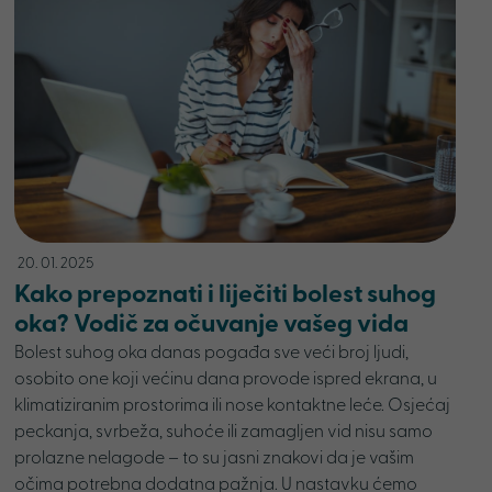
20. 01. 2025
Kako prepoznati i liječiti bolest suhog
oka? Vodič za očuvanje vašeg vida
Bolest suhog oka danas pogađa sve veći broj ljudi,
osobito one koji većinu dana provode ispred ekrana, u
klimatiziranim prostorima ili nose kontaktne leće. Osjećaj
peckanja, svrbeža, suhoće ili zamagljen vid nisu samo
prolazne nelagode – to su jasni znakovi da je vašim
očima potrebna dodatna pažnja. U nastavku ćemo