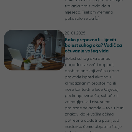
bakterija. Time su produžili vijek
trajanja proizvoda do tri
mjeseca. Tijekom vremena
pokazalo se da […]
20. 01. 2025
Kako prepoznati i liječiti
bolest suhog oka? Vodič za
očuvanje vašeg vida
Bolest suhog oka danas
pogađa sve veći broj ljudi,
osobito one koji većinu dana
provode ispred ekrana, u
klimatiziranim prostorima ili
nose kontaktne leće. Osjećaj
peckanja, svrbeža, suhoće ili
zamagljen vid nisu samo
prolazne nelagode – to su jasni
znakovi da je vašim očima
potrebna dodatna pažnja. U
nastavku ćemo objasniti što je