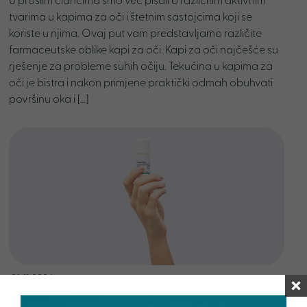
U prošlim člancima smo već pisali o različitim aktivnim
tvarima u kapima za oči i štetnim sastojcima koji se
koriste u njima. Ovaj put vam predstavljamo različite
farmaceutske oblike kapi za oči. Kapi za oči najčešće su
rješenje za probleme suhih očiju. Tekućina u kapima za
oči je bistra i nakon primjene praktički odmah obuhvati
površinu oka i […]
01. 11. 2024
Suhe oči – koje kapi odabrati: Bočica