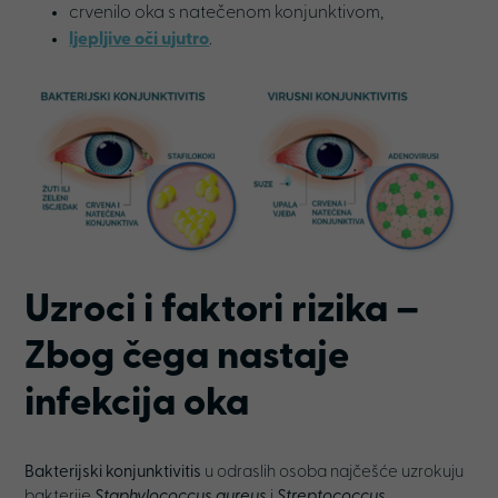
crvenilo oka s natečenom konjunktivom,
ljepljive oči ujutro
.
Uzroci i faktori rizika –
Zbog čega nastaje
infekcija oka
Bakterijski konjunktivitis
u odraslih osoba najčešće uzrokuju
bakterije
Staphylococcus aureus
i
Streptococcus