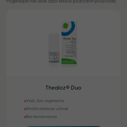
Pogledajte naš širok izbor klinički podržanih proizvoda.
Thealoz® Duo
Vlaži, štiti, regenerira
Klinički dokazan učinak
Bez konzervansa