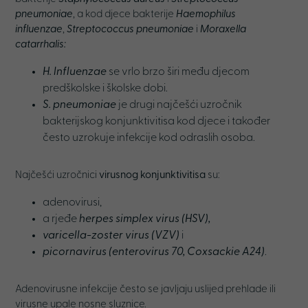
pneumoniae
, a kod djece bakterije
Haemophilus
influenzae
,
Streptococcus pneumoniae
i
Moraxella
catarrhalis:
H. lnfluenzae
se vrlo brzo širi među djecom
predškolske i školske dobi.
S. pneumoniae
je drugi najčešći uzročnik
bakterijskog konjunktivitisa kod djece i također
često uzrokuje infekcije kod odraslih osoba.
Najčešći uzročnici
virusnog konjunktivitisa
su:
adenovirusi,
a rjeđe
herpes simplex virus (HSV),
varicella-zoster virus (VZV)
i
picornavirus (enterovirus 70, Coxsackie A24)
.
Adenovirusne infekcije često se javljaju uslijed prehlade ili
virusne upale nosne sluznice.