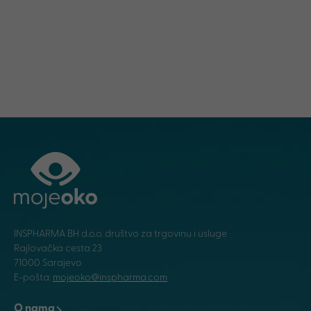
INSPHARMA BH d.o.o. društvo za trgovinu i usluge
Rajlovačka cesta 23
71000 Sarajevo
E-pošta:
mojeoko@inspharma.com
O nama