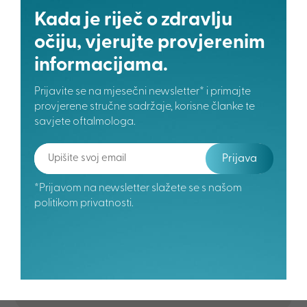
Također treba napomenuti da, ako se bolest ne liječi,
Kada je riječ o zdravlju
infekcijski konjunktivitis može dovesti do komplikacija i
očiju, vjerujte provjerenim
ozbiljnih oftalmoloških bolesti.
Tu spadaju:
informacijama.
kratkovidnost,
Prijavite se na mjesečni newsletter* i primajte
dalekovidnost,
provjerene stručne sadržaje, korisne članke te
astigmatizam,
savjete oftalmologa.
strabizam,
bolest suhog oka,
Prijava
keratitis,
katarakta,
*Prijavom na newsletter slažete se s našom
glaukom,
politikom privatnosti.
entropija (okretanje vjeđa prema unutra).
Podijeli dalje: