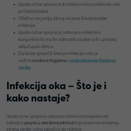
Upala očne spojnice ili infektivni konjunktivitis vrlo
je česta bolest.
Obično se javlja zbog virusne ili bakterijske
infekcije.
Upala očne spojnice, odnosno infektivni
konjunktivitis može zahvatiti osobe svih uzrasta,
uključujući djecu.
Da biste spriječili širenje infekcije vrlo je
važna
osobna higijena i
svakodnevna higijena
vjeđa
.
Infekcija oka – Što je i
kako nastaje
?
Upala očne spojnice, odnosno infektivni konjunktivitis
zahvaća
spojnicu oka (konjunktivu)
koja prekriva unutarnju
stranu vjeđa i očnu jabučicu do rožnice.