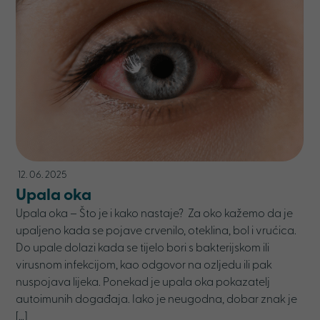
12. 06. 2025
Upala oka
Upala oka – Što je i kako nastaje? Za oko kažemo da je
upaljeno kada se pojave crvenilo, oteklina, bol i vrućica.
Do upale dolazi kada se tijelo bori s bakterijskom ili
virusnom infekcijom, kao odgovor na ozljedu ili pak
nuspojava lijeka. Ponekad je upala oka pokazatelj
autoimunih događaja. Iako je neugodna, dobar znak je
[…]