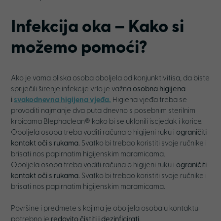
Infekcija oka – Kako si
možemo pomoći
?
Ako je vama bliska osoba oboljela od konjunktivitisa, da biste
spriječili širenje infekcije vrlo je važna
osobna higijena
i
svakodnevna higijena vjeđa.
Higiena vjeđa treba se
provoditi najmanje dva puta dnevno s posebnim sterilnim
krpicama Blephaclean® kako bi se uklonili iscjedak i korice.
Oboljela osoba treba voditi računa o higijeni ruku i
ograničiti
kontakt oči s rukama.
Svatko bi trebao koristiti svoje ručnike i
brisati nos papirnatim higijenskim maramicama.
Oboljela osoba treba voditi računa o higijeni ruku i
ograničiti
kontakt oči s rukama.
Svatko bi trebao koristiti svoje ručnike i
brisati nos papirnatim higijenskim maramicama.
Površine i predmete s kojima je oboljela osoba u kontaktu
potrebno je
redovito čistiti i dezinficirati.