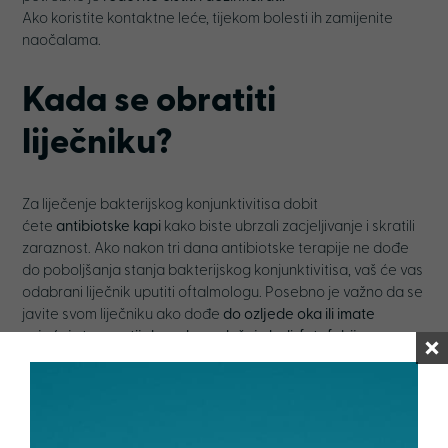
Ako koristite kontaktne leće, tijekom bolesti ih zamijenite
naočalama.
Kada se obratiti
liječniku
?
Za liječenje bakterijskog konjunktivitisa dobit
ćete
antibiotske kapi
kako biste ubrzali zacjeljivanje i skratili
zaraznost. Ako nakon tri dana antibiotske terapije ne dođe
do poboljšanja stanja bakterijskog konjunktivitisa, vaš će vas
odabrani liječnik uputiti oftalmologu. Posebno je važno da se
javite svom liječniku ako dođe
do ozljede oka ili imate
osjećaj stranog tijela u oku, u slučaju boli, fotofobije
(preosjetljivosti na svjetlost) i ako na oku nastane
oteklina.
Vaš će vas odabrani liječnik po potrebi uputiti
oftalmologu. U svakom slučaju je posjet oftalmologu
neophodan ako dođe do iznenadnog gubitka vida.