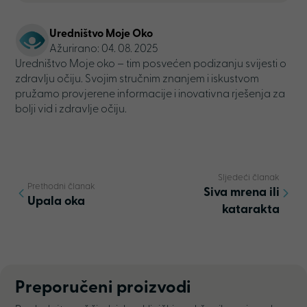
Uredništvo Moje Oko
Ažurirano: 04. 08. 2025
Uredništvo Moje oko – tim posvećen podizanju svijesti o
zdravlju očiju. Svojim stručnim znanjem i iskustvom
pružamo provjerene informacije i inovativna rješenja za
bolji vid i zdravlje očiju.
Sljedeći članak
Prethodni članak
Siva mrena ili
Upala oka
katarakta
Preporučeni proizvodi