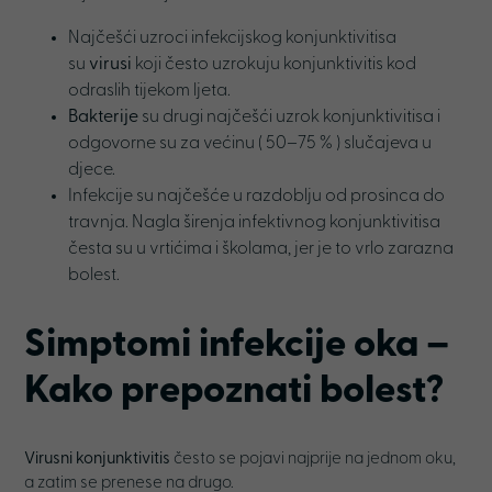
Najčešći uzroci infekcijskog konjunktivitisa
su
virusi
koji često uzrokuju konjunktivitis kod
odraslih tijekom ljeta.
Bakterije
su drugi najčešći uzrok konjunktivitisa i
odgovorne su za većinu ( 50–75 % ) slučajeva u
djece.
Infekcije su najčešće u razdoblju od prosinca do
travnja. Nagla širenja infektivnog konjunktivitisa
česta su u vrtićima i školama, jer je to vrlo zarazna
bolest.
Simptomi infekcije oka –
Kako prepoznati bolest
?
Virusni konjunktivitis
često se pojavi najprije na jednom oku,
a zatim se prenese na drugo.