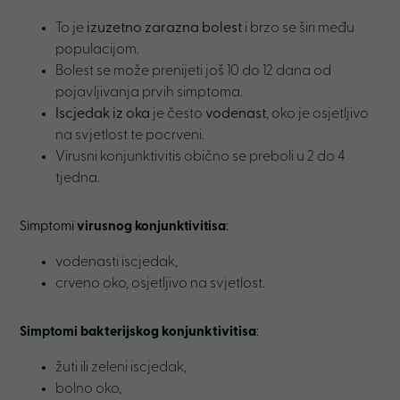
To je
izuzetno zarazna bolest
i brzo se širi među
populacijom.
Bolest se može prenijeti još 10 do 12 dana od
pojavljivanja prvih simptoma.
Iscjedak iz oka
je često
vodenast
, oko je osjetljivo
na svjetlost te pocrveni.
Virusni konjunktivitis obično se preboli u 2 do 4
tjedna.
Simptomi
virusnog konjunktivitisa
:
vodenasti iscjedak,
crveno oko, osjetljivo na svjetlost.
Simptomi
bakterijskog konjunktivitisa
:
žuti ili zeleni iscjedak,
bolno oko,