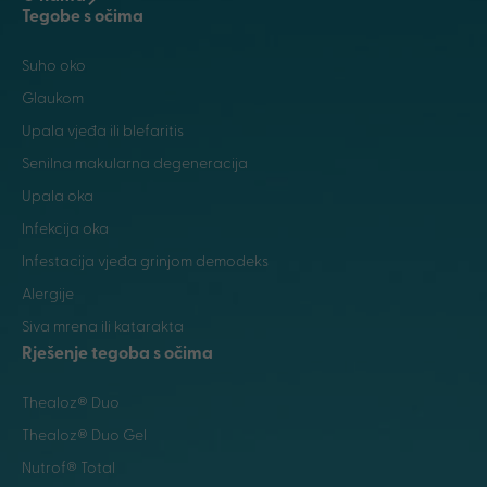
Tegobe s očima
Suho oko
Glaukom
Upala vjeđa ili blefaritis
Senilna makularna degeneracija
Upala oka
Infekcija oka
Infestacija vjeđa grinjom demodeks
Alergije
Siva mrena ili katarakta
Rješenje tegoba s očima
Thealoz® Duo
Thealoz® Duo Gel
Nutrof® Total