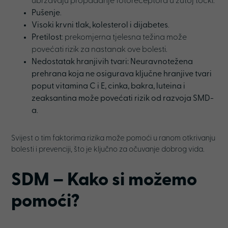
ubrzavaju propadanje fotoreceptora u žutoj točki.
Pušenje
.
Visoki krvni tlak, kolesterol i dijabetes
.
Pretilost
: prekomjerna tjelesna težina može
povećati rizik za nastanak ove bolesti.
Nedostatak hranjivih tvari: Neuravnotežena
prehrana koja ne osigurava ključne hranjive tvari
poput vitamina C i E, cinka, bakra, luteina i
zeaksantina može povećati rizik od razvoja SMD-
a
.
Svijest o tim faktorima rizika može pomoći u ranom otkrivanju
bolesti i prevenciji, što je ključno za očuvanje dobrog vida.
SDM –
Kako si možemo
pomoći
?