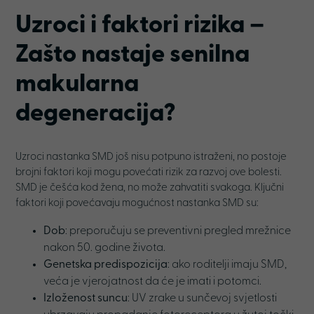
Uzroci i faktori rizika –
Zašto nastaje senilna
makularna
degeneracija
?
Uzroci nastanka SMD još nisu potpuno istraženi, no postoje
brojni faktori koji mogu povećati rizik za razvoj ove bolesti.
SMD je češća kod žena, no može zahvatiti svakoga. Ključni
faktori koji povećavaju mogućnost nastanka SMD su:
Dob
: preporučuju se preventivni pregled mrežnice
nakon 50. godine života.
Genetska predispozicija
: ako roditelji imaju SMD,
veća je vjerojatnost da će je imati i potomci.
Izloženost suncu
: UV zrake u sunčevoj svjetlosti