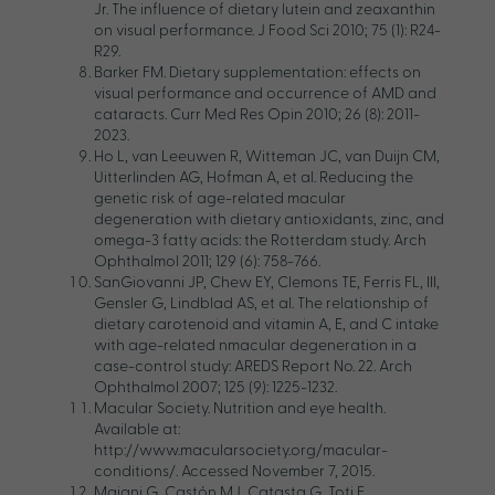
Jr. The influence of dietary lutein and zeaxanthin
on visual performance. J Food Sci 2010; 75 (1): R24-
R29.
Barker FM. Dietary supplementation: effects on
visual performance and occurrence of AMD and
cataracts. Curr Med Res Opin 2010; 26 (8): 2011-
2023.
Ho L, van Leeuwen R, Witteman JC, van Duijn CM,
Uitterlinden AG, Hofman A, et al. Reducing the
genetic risk of age-related macular
degeneration with dietary antioxidants, zinc, and
omega-3 fatty acids: the Rotterdam study. Arch
Ophthalmol 2011; 129 (6): 758-766.
SanGiovanni JP, Chew EY, Clemons TE, Ferris FL, III,
Gensler G, Lindblad AS, et al. The relationship of
dietary carotenoid and vitamin A, E, and C intake
with age-related nmacular degeneration in a
case-control study: AREDS Report No. 22. Arch
Ophthalmol 2007; 125 (9): 1225-1232.
Macular Society. Nutrition and eye health.
Available at:
http://www.macularsociety.org/macular-
conditions/. Accessed November 7, 2015.
Maiani G, Castón MJ, Catasta G, Toti E,