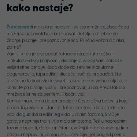
kako nastaje
?
Žuta pjega
ili makula je najosjetljiviji dio mrežnice, zbog čega
možemo uočavati boje i razlučivati detalje potrebne za
čitanje, pisanje i prepoznavanje lica. Prilično važan dio oka,
zar ne?
Zamislite da je oko poput fotoaparata, a žuta točka ili
makula središnji i najvažniji dio objektiva koji vam pomaže
vidjeti sitne detalje. Kada dođe do senilne makularne
degeneracije, taj središnji dio leće počinje propadati, što
utječe na to kako vidite svijet – osobito ono vidno polje koje
koristite pri čitanju, vožnji i prepoznavanju lica. Preostali dio
mrežnice brine za periferni ili bočni vid.
Senilna makularna degeneracija je česta očna bolest u kojoj
propadaju živčane stanice (fotoreceptori) u žutoj točki, što
vodi do gubitka središnjeg vida. U ranim fazama, SMD je
gotovo neprimjetna, s vrlo malo simptoma. Tek u naprednim
fazama bolesti, detalji pri čitanju, vožnji ili prepoznavanju lica
postaju nepravilni, zamagljeni ili nevidljivi, jer pogled prema