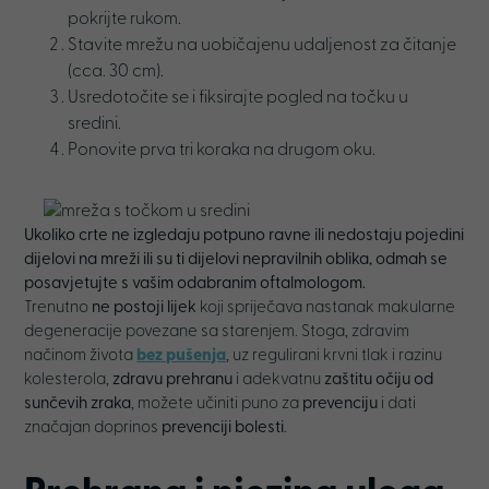
pokrijte rukom.
Stavite mrežu na uobičajenu udaljenost za čitanje
(cca. 30 cm).
Usredotočite se i fiksirajte pogled na točku u
sredini.
Ponovite prva tri koraka na drugom oku.
Ukoliko crte ne izgledaju potpuno ravne ili nedostaju pojedini
dijelovi na mreži ili su ti dijelovi nepravilnih oblika, odmah se
posavjetujte s vašim odabranim oftalmologom.
Trenutno
ne postoji lijek
koji spriječava nastanak makularne
degeneracije povezane sa starenjem. Stoga, zdravim
načinom života
bez pušenja
, uz regulirani krvni tlak i razinu
kolesterola,
zdravu prehranu
i adekvatnu
zaštitu očiju od
sunčevih zraka
, možete učiniti puno za
prevenciju
i dati
značajan doprinos
prevenciji bolesti
.