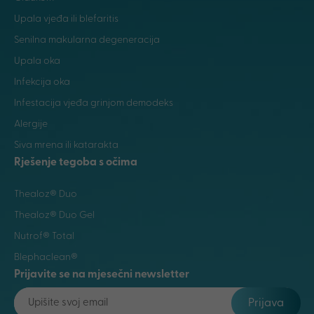
Upala vjeđa ili blefaritis
Senilna makularna degeneracija
Upala oka
Infekcija oka
Infestacija vjeđa grinjom demodeks
Alergije
Siva mrena ili katarakta
Rješenje tegoba s očima
Thealoz® Duo
Thealoz® Duo Gel
Nutrof® Total
Blephaclean®
Prijavite se na mjesečni newsletter
Prijava