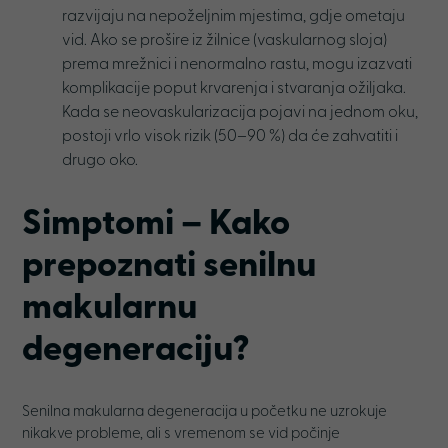
razvijaju na nepoželjnim mjestima, gdje ometaju
vid. Ako se prošire iz žilnice (vaskularnog sloja)
prema mrežnici i nenormalno rastu, mogu izazvati
komplikacije poput krvarenja i stvaranja ožiljaka.
Kada se neovaskularizacija pojavi na jednom oku,
postoji vrlo visok rizik (50–90 %) da će zahvatiti i
drugo oko.
Simptomi – Kako
prepoznati senilnu
makularnu
degeneraciju
?
Senilna makularna degeneracija u početku ne uzrokuje
nikakve probleme, ali s vremenom se vid počinje