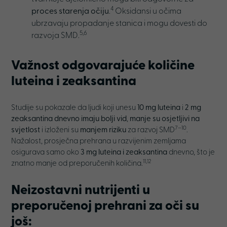
4
proces starenja očiju
.
Oksidansi u očima
ubrzavaju propadanje stanica i mogu dovesti do
5,6
razvoja SMD.
Važnost odgovarajuće količine
luteina i zeaksantina
Studije su pokazale da ljudi koji unesu
10 mg luteina
i
2 mg
zeaksantina dnevno imaju bolji vid
,
manje su osjetljivi na
7–10
svjetlost
i izloženi su
manjem riziku
za razvoj SMD
.
Nažalost, prosječna prehrana u razvijenim zemljama
osigurava samo oko
3 mg luteina i zeaksantina
dnevno, što je
11,12
znatno manje od preporučenih količina.
Neizostavni nutrijenti u
preporučenoj prehrani za oči su
još: