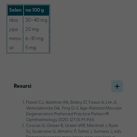
Selen
na 100 g
riba
30–40 mg
jaja
20 mg
meso
6–10 mg
sir
5 mg
Resursi
Flaxel CJ, Adelman RA, Bailey ST, Fawzi A, Lim JI,
Vemulakonda GA, Ying G-S. Age-Related Macular
Degeneration Preferred Practice Pattern®.
Ophthalmology 2020; 127 (1): P1-P65.
Coscas G, Glaser B, Green WR, Marshall J, Ryan
SJ, Soubrane G, Almalric P, Sahel J, Sunness J, eds.