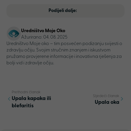
Podijeli dalje:
Uredništvo Moje Oko
Ažurirano: 04. 08. 2025
Uredništvo Moje oko – tim posvećen podizanju svijesti o
zdravlju očiju. Svojim stručnim znanjem i iskustvom
pružamo provjerene informacije i inovativna rješenja za
bolji vid i zdravlje očiju.
Prethodni članak
Sljedeći članak
Upala kapaka ili
Upala oka
blefaritis