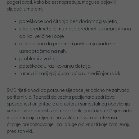
pogoršavati. Kako bolest napreduje, mogu se pojaviti
sljedeći simptomi:
poteškoće kod čitanja bez dodatnog svjetla,
slika predmeta je mutna, a predmeti su nepravilnog
oblika, veličine i boje,
osjećaj kao da predmeti poskakuju kada se
usredotočimo na njih,
problemi u vožnji,
poteškoće u razlikovanju detalja,
tamna ili zasljepljujuća točka u središnjem vidu.
SMD rijetko vodi do potpune sljepoće jer obično ne zahvaća
periferni vid. To znači da većina pacijenata zadržava
sposobnost orijentacije u prostoru i samostalnog obavljanja
većine svakodnevnih zadataka. Ipak, gubitak središnjeg vida
može značajno utjecati na kvalitetu života jer otežava
čitanje, prepoznavanje lica i druge aktivnosti koje zahtijevaju
precizan vid.