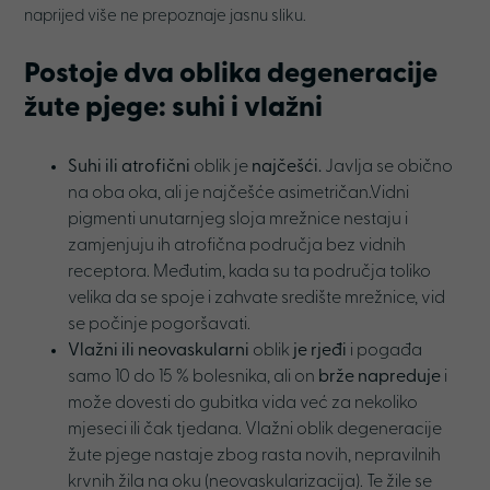
naprijed više ne prepoznaje jasnu sliku.
Postoje dva oblika degeneracije
žute pjege: suhi i vlažni
Suhi ili atrofični
oblik je
najčešći.
Javlja se obično
na oba oka, ali je najčešće asimetričan.Vidni
pigmenti unutarnjeg sloja mrežnice nestaju i
zamjenjuju ih atrofična područja bez vidnih
receptora. Međutim, kada su ta područja toliko
velika da se spoje i zahvate središte mrežnice, vid
se počinje pogoršavati.
Vlažni ili neovaskularni
oblik
je rjeđi
i pogađa
samo 10 do 15 % bolesnika, ali on
brže napreduje
i
može dovesti do gubitka vida već za nekoliko
mjeseci ili čak tjedana. Vlažni oblik degeneracije
žute pjege nastaje zbog rasta novih, nepravilnih
krvnih žila na oku (neovaskularizacija). Te žile se