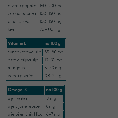
crvena paprika
160–200 mg
zelena paprika
100–150 mg
crna rotkva
100–150 mg
kivi
70–100 mg
Vitamin E
na 100 g
suncokretovo ulje
55–80 mg
ostala biljna ulja
10–30 mg
margarin
6–40 mg
voće i povrće
0,8–2 mg
Omega-3
na 100 g
ulje oraha
12 mg
ulje uljane repice
8 mg
ulje pšeničnih klica
6–7 mg