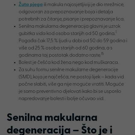
Žuta pjega
ili makula najosjetljiviji je dio mrežnice,
odgovoran za prepoznavanje boja i detalja
potrebnih za čitanje, pisanje i prepoznavanje lica.
Senilna makularna degeneracija glavni je uzrok
1
gubitka vida kod osoba starijih od 50 godina.
Pogađa čak 17,5 % ljudi u dobi od 50 do 59 godina i
više od 25 % osoba starijih od 60 godina, a s
15
godinama taj postotak dodatno raste.
Bolest je češća kod žena nego kod muškaraca.
Za suhu formu senilne makularne degeneracije
(SMD), koja je najčešća, ne postoji lijek – kada vid
počne slabiti, više ga nije moguće vratiti. Moguće
je samo preventivno djelovati kako bi se usporilo
napredovanje bolesti i bolje očuvao vid.
Senilna makularna
degeneracija – Što je i