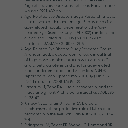
Degenerescences maculaires acquises liees a
l’age et neovaisseaux sous-retiniens. Paris, France.
Masson. 1991; 489 pp.
Age-Related Eye Disease Study 2 Research Group.
Lutein + zeaxanthin and omega-3 fatty acids for
age-related macular degeneration: the Age-
Related Eye Disease Study 2 (AREDS2) randomized
clinical trial. JAMA 2013; 309 (19): 2005-2015.
Erratum in: JAMA 2013; 310 (2): 208.
Age-Related Eye Disease Study Research Group.
A randomized, placebo-controlled, clinical trial
of high-dose supplementation with vitamins C
and E, beta carotene, and zinc for age-related
macular degeneration and vision loss: AREDS
report no. 8. Arch Ophthalmol 2001; 119 (10): 1417-
1436. Erratum in: 2008; 126 (9): 1251.
Landrum JT, Bone RA. Lutein, zeaxanthin, and the
macular pigment. Arch Biochem Biophys 2001; 385
(1): 28-40.
Krinsky NI, Landrum JT, Bone RA. Biologic
mechanisms of the protective role of lutein and
zeaxanthin in the eye. Annu Rev Nutr 2003; 23: 171-
201.
Stringham JM, Bovier ER, Wong JC, Hammond BR