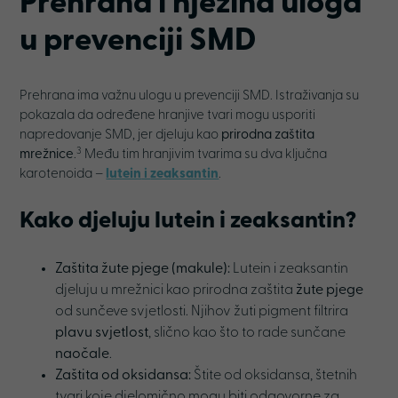
Prehrana i njezina uloga
u prevenciji SMD
Prehrana ima važnu ulogu u prevenciji SMD. Istraživanja su
pokazala da određene hranjive tvari mogu usporiti
napredovanje SMD, jer djeluju kao
prirodna zaštita
3
mrežnice
.
Među tim hranjivim tvarima su dva ključna
karotenoida –
lutein
i
zeaksantin
.
Kako djeluju lutein i zeaksantin?
Zaštita žute pjege (makule):
Lutein i zeaksantin
djeluju u mrežnici kao prirodna zaštita
žute pjege
od sunčeve svjetlosti. Njihov žuti pigment filtrira
plavu svjetlost
, slično kao što to rade sunčane
naočale
.
Zaštita od oksidansa:
Štite od oksidansa, štetnih
tvari koje djelomično mogu biti odgovorne za