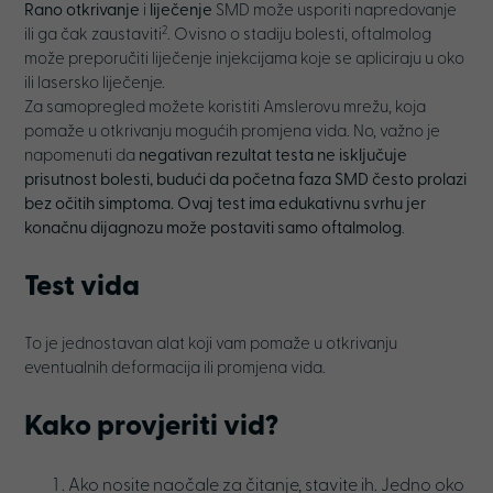
Rano otkrivanje
i
liječenje
SMD može usporiti napredovanje
2
ili ga čak zaustaviti
. Ovisno o stadiju bolesti, oftalmolog
može preporučiti liječenje injekcijama koje se apliciraju u oko
ili lasersko liječenje.
Za samopregled možete koristiti Amslerovu mrežu, koja
pomaže u otkrivanju mogućih promjena vida. No, važno je
napomenuti da
negativan rezultat testa ne isključuje
prisutnost bolesti, budući da početna faza SMD često prolazi
bez očitih simptoma. Ovaj test ima edukativnu svrhu jer
konačnu dijagnozu može postaviti samo oftalmolog
.
Test vida
To je jednostavan alat koji vam pomaže u otkrivanju
eventualnih deformacija ili promjena vida.
Kako
provjeriti vid
?
Ako nosite naočale za čitanje, stavite ih. Jedno oko