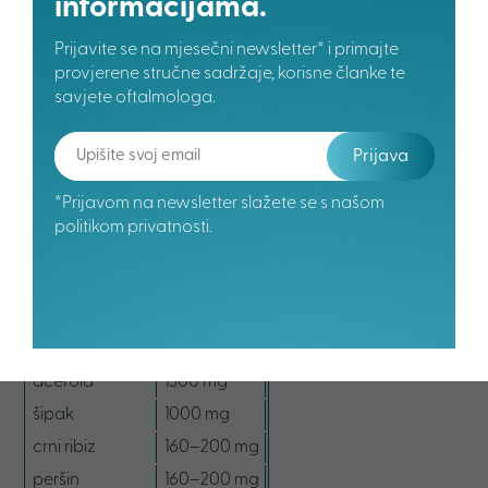
informacijama.
srdele
11 µg
Prijavite se na mjesečni newsletter* i primajte
obična tuna
5 µg
provjerene stručne sadržaje, korisne članke te
smeđa pastrva
4 µg
savjete oftalmologa.
jaja
3 µg
Prijava
margarin
3 µg
*Prijavom na newsletter slažete se s našom
Resveratrol
na 100 g
politikom privatnosti.
grožđe
0,16–0,78 mg
vino
0,01–1 mg
Vitamin C
na 100 g
acerola
1300 mg
šipak
1000 mg
crni ribiz
160–200 mg
peršin
160–200 mg