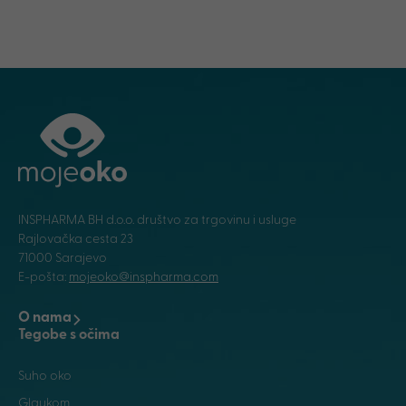
INSPHARMA BH d.o.o. društvo za trgovinu i usluge
Rajlovačka cesta 23
71000 Sarajevo
E-pošta:
mojeoko@inspharma.com
O nama
Tegobe s očima
Suho oko
Glaukom