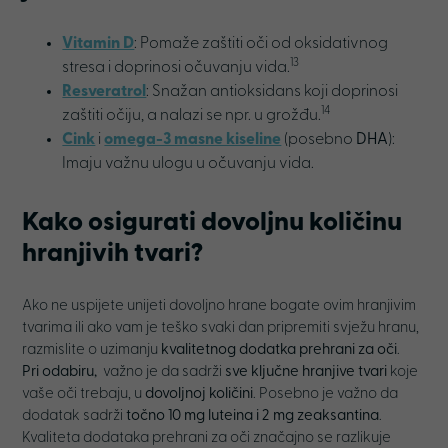
Vitamin D
: Pomaže zaštiti oči od oksidativnog
13
stresa i doprinosi očuvanju vida.
Resveratrol
: Snažan antioksidans koji doprinosi
14
zaštiti očiju, a nalazi se npr. u grožđu.
Cink
i
omega-3 masne kiseline
(posebno
DHA
):
Imaju važnu ulogu u očuvanju vida.
Kako osigurati dovoljnu količinu
hranjivih tvari?
Ako ne uspijete unijeti dovoljno hrane bogate ovim hranjivim
tvarima ili ako vam je teško svaki dan pripremiti svježu hranu,
razmislite o uzimanju
kvalitetnog dodatka prehrani za oči
.
Pri odabiru,
važno je da sadrži
sve ključne hranjive tvari
koje
vaše oči trebaju, u
dovoljnoj količini
. Posebno je važno da
dodatak sadrži
točno 10 mg luteina i 2 mg zeaksantina
.
Kvaliteta dodataka prehrani za oči značajno se razlikuje