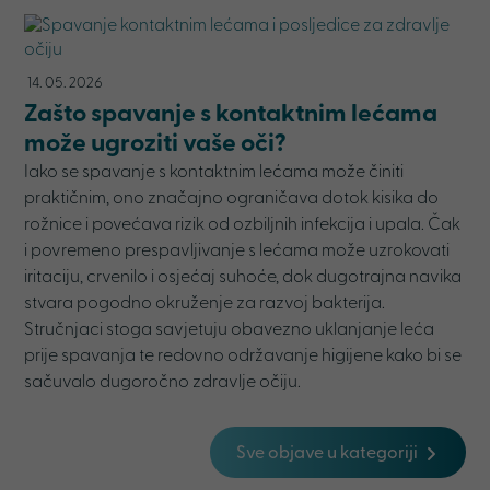
14. 05. 2026
Zašto spavanje s kontaktnim lećama
može ugroziti vaše oči?
Iako se spavanje s kontaktnim lećama može činiti
praktičnim, ono značajno ograničava dotok kisika do
rožnice i povećava rizik od ozbiljnih infekcija i upala. Čak
i povremeno prespavljivanje s lećama može uzrokovati
iritaciju, crvenilo i osjećaj suhoće, dok dugotrajna navika
stvara pogodno okruženje za razvoj bakterija.
Stručnjaci stoga savjetuju obavezno uklanjanje leća
prije spavanja te redovno održavanje higijene kako bi se
sačuvalo dugoročno zdravlje očiju.
Sve objave u kategoriji