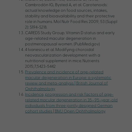
Cambrodón IG, Bysted A, et al. Carotenoids:
actual knowledge on food sources, intakes,
stability and bioavailability and their protective
role in humans. Mol Nutr Food Res 2009; 53 (Suppl
2): S194-S218.
CAREDS Study Group. Vitamin D status and early
age-related macular degeneration in
postmenopausal women. (PubMed.gov)
4 Ivanescu et al. Modifying choroidal
neovascularization development with a
nutritional supplement in mice. Nutrients
2015;7,5423-5442
Prevalence and incidence of age-related
macular degeneration in Europe: a systematic
review and meta-analysis | British Journal of
Ophthalmology
Incidence, progression and risk factors of age-
related macular degeneration in 35–95-year-old
individuals from three jointly designed German
cohort studies | BMJ Open Ophthalmology