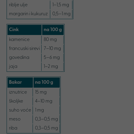
riblje ulje
1–1,5 mg
margarin i kukuruz
0,5–1 mg
Cink
na 100 g
kamenice
80 mg
francuski sirevi
7–10 mg
govedina
5–6 mg
jaja
1–2 mg
Bakar
na 100 g
iznutrice
15 mg
školjke
4–10 mg
suho voće
1 mg
meso
0,3–0,5 mg
riba
0,3–0,5 mg