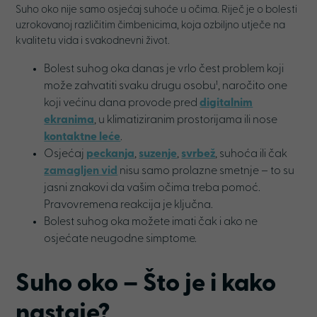
Suho oko nije samo osjećaj suhoće u očima. Riječ je o bolesti
uzrokovanoj različitim čimbenicima, koja ozbiljno utječe na
kvalitetu vida i svakodnevni život.
Bolest suhog oka danas je vrlo čest problem koji
može zahvatiti svaku drugu osobu¹, naročito one
koji većinu dana provode pred
digitalnim
ekranima
, u klimatiziranim prostorijama ili nose
kontaktne leće
.
Osjećaj
peckanja
,
suzenje
,
svrbež
, suhoća ili čak
zamagljen vid
nisu samo prolazne smetnje – to su
jasni znakovi da vašim očima treba pomoć.
Pravovremena reakcija je ključna.
Bolest suhog oka možete imati čak i ako ne
osjećate neugodne simptome.
Suho oko –
Što je i kako
nastaje
?