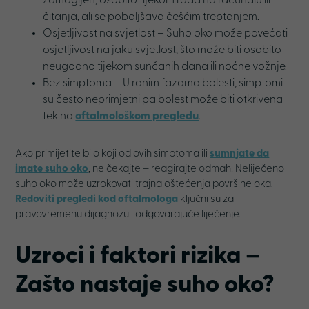
zamagljen, osobito tijekom rada na računalu ili
čitanja, ali se poboljšava češćim treptanjem.
Osjetljivost na svjetlost – Suho oko može povećati
osjetljivost na jaku svjetlost, što može biti osobito
neugodno tijekom sunčanih dana ili noćne vožnje.
Bez simptoma – U ranim fazama bolesti, simptomi
su često neprimjetni pa bolest može biti otkrivena
tek na
oftalmološkom pregledu
.
Ako primijetite bilo koji od ovih simptoma ili
sumnjate da
imate suho oko
, ne čekajte – reagirajte odmah! Neliječeno
suho oko može uzrokovati trajna oštećenja površine oka.
Redoviti pregledi kod oftalmologa
ključni su za
pravovremenu dijagnozu i odgovarajuće liječenje.
Uzroci i faktori rizika –
Zašto nastaje suho oko
?