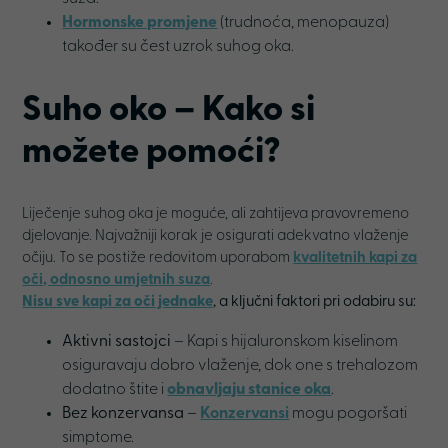
Hormonske promjene
(trudnoća, menopauza)
također su čest uzrok suhog oka.
Suho oko – Kako si
možete pomoći
?
Liječenje suhog oka je moguće, ali zahtijeva pravovremeno
djelovanje. Najvažniji korak je osigurati adekvatno vlaženje
očiju. To se postiže redovitom uporabom
kvalitetnih kapi za
oči, odnosno umjetnih suza
.
Nisu sve kapi za oči jednake
, a ključni faktori pri odabiru su:
Aktivni sastojci
– Kapi s hijaluronskom kiselinom
osiguravaju dobro vlaženje, dok one s trehalozom
dodatno štite i
obnavljaju stanice oka
.
Bez konzervansa
–
Konzervansi
mogu pogoršati
simptome.