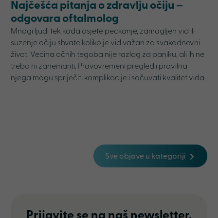
Najčešća pitanja o zdravlju očiju –
odgovara oftalmolog
Mnogi ljudi tek kada osjete peckanje, zamagljen vid ili
suzenje očiju shvate koliko je vid važan za svakodnevni
život. Većina očnih tegoba nije razlog za paniku, ali ih ne
treba ni zanemariti. Pravovremeni pregled i pravilna
njega mogu spriječiti komplikacije i sačuvati kvalitet vida.
Sve objave u kategoriji
Prijavite se na naš newsletter.