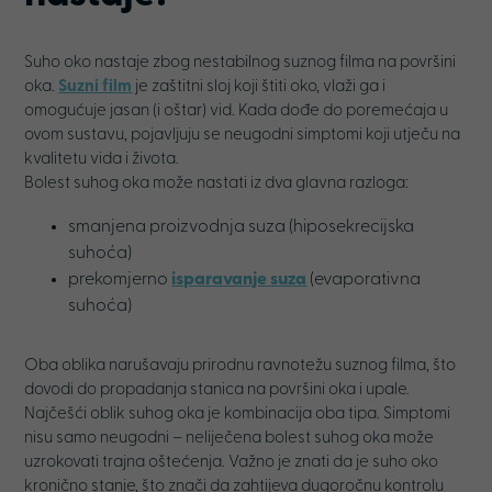
Suho oko nastaje zbog nestabilnog suznog filma na površini
oka.
Suzni film
je zaštitni sloj koji štiti oko, vlaži ga i
omogućuje jasan (i oštar) vid. Kada dođe do poremećaja u
ovom sustavu, pojavljuju se neugodni simptomi koji utječu na
kvalitetu vida i života.
Bolest suhog oka može nastati iz dva glavna razloga:
smanjena proizvodnja suza (hiposekrecijska
suhoća)
prekomjerno
isparavanje suza
(evaporativna
suhoća)
Oba oblika narušavaju prirodnu ravnotežu suznog filma, što
dovodi do propadanja stanica na površini oka i upale.
Najčešći oblik suhog oka je kombinacija oba tipa. Simptomi
nisu samo neugodni – neliječena bolest suhog oka može
uzrokovati trajna oštećenja. Važno je znati da je suho oko
kronično stanje, što znači da zahtijeva dugoročnu kontrolu