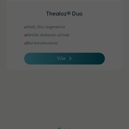
Thealoz® Duo
Vlaži, štiti, regenerira
Klinički dokazan učinak
Bez konzervansa
Više