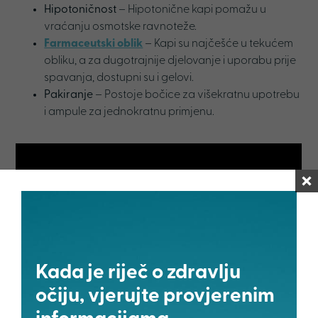
Hipotoničnost
– Hipotonične kapi pomažu u
vraćanju osmotske ravnoteže.
Farmaceutski oblik
– Kapi su najčešće u tekućem
obliku, a za dugotrajnije djelovanje i uporabu prije
spavanja, dostupni su i gelovi.
Pakiranje
– Postoje bočice za višekratnu upotrebu
i ampule za jednokratnu primjenu.
Kada je riječ o zdravlju
Što još možete učiniti?
očiju, vjerujte provjerenim