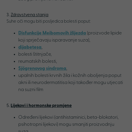
3.
Zdravstvena stanja
Suhe oči mogu biti posljedica bolesti poput:
Disfunkcije Meibomovih žlijezda
(proizvode lipide
koji sprječavaju isparavanje suza),
dijabetesa
,
bolesti štitnjače,
reumatskih bolesti,
Sjögrenovog sindroma
,
upalnih bolesti krvnih žila i kožnih oboljenja poput
akni ili neurodermatitisa koji također mogu utjecati
na suzni film
5.
Lijekovi i hormonske promjene
Određeni lijekovi (antihistaminici, beta-blokatori,
psihotropni lijekovi) mogu smanjiti proizvodnju
suza.