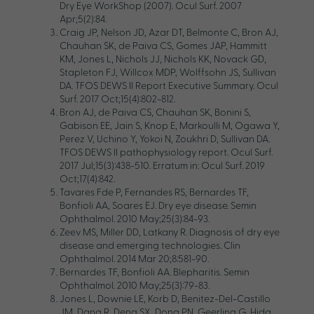
Dry Eye WorkShop (2007). Ocul Surf. 2007
Apr;5(2):84.
Craig JP, Nelson JD, Azar DT, Belmonte C, Bron AJ,
Chauhan SK, de Paiva CS, Gomes JAP, Hammitt
KM, Jones L, Nichols JJ, Nichols KK, Novack GD,
Stapleton FJ, Willcox MDP, Wolffsohn JS, Sullivan
DA. TFOS DEWS II Report Executive Summary. Ocul
Surf. 2017 Oct;15(4):802-812.
Bron AJ, de Paiva CS, Chauhan SK, Bonini S,
Gabison EE, Jain S, Knop E, Markoulli M, Ogawa Y,
Perez V, Uchino Y, Yokoi N, Zoukhri D, Sullivan DA.
TFOS DEWS II pathophysiology report. Ocul Surf.
2017 Jul;15(3):438-510. Erratum in: Ocul Surf. 2019
Oct;17(4):842.
Tavares Fde P, Fernandes RS, Bernardes TF,
Bonfioli AA, Soares EJ. Dry eye disease. Semin
Ophthalmol. 2010 May;25(3):84-93.
Zeev MS, Miller DD, Latkany R. Diagnosis of dry eye
disease and emerging technologies. Clin
Ophthalmol. 2014 Mar 20;8:581-90.
Bernardes TF, Bonfioli AA. Blepharitis. Semin
Ophthalmol. 2010 May;25(3):79-83.
Jones L, Downie LE, Korb D, Benitez-Del-Castillo
JM, Dana R, Deng SX, Dong PN, Geerling G, Hida