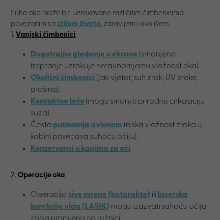
Suho oko može biti uzrokovano različitim čimbenicima
povezanim sa
stilom života
, zdravljem i okolišem.
1.
Vanjski čimbenici
Dugotrajno gledanje u ekrane
(smanjeno
treptanje uzrokuje neravnomjernu vlažnost oka).
Okolišni čimbenici
(jak vjetar, suh zrak, UV zrake,
prašina).
Kontaktne leće
(mogu smanjiti prirodnu cirkulaciju
suza).
Česta
putovanja avionom
(niska vlažnost zraka u
kabini povećava suhoću očiju).
Konzervansi u kapima za oči
.
2.
Operacije oka
Operacija
sive mrene (katarakte)
ili
laserska
korekcija vida (LASIK)
mogu izazvati suhoću očiju
zbog promjena na rožnici.