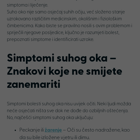
simptoma i liječenje.
Suho oko nije samo osjećaj suhih očiju, već složeno stanje
uzrokovano različitim medicinskim, okolišnim i fiziološkim
čimbenicima. Kako biste se pravilno nosili s ovim problemom i
spriječili njegove posljedice, ključno je razumjeti bolest,
prepoznati simptome i identificirati uzroke.
Simptomi suhog oka –
Znakovi koje ne smijete
zanemariti
Simptomi bolesti suhog oka nisu uvijek očiti. Neki ljudi možda
neće osjećati ništa sve dok ne dođe do ozbiljnih oštećenja.
No, najčešći simptomi suhog oka uključuju:
Peckanje ili
žarenje
– Oči su često nadražene, kao
da su bile izložene vjetru ili dimu.