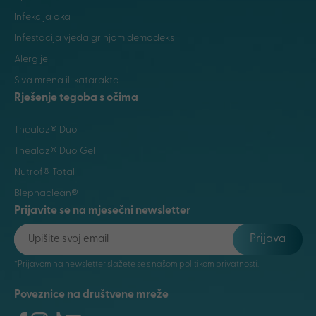
Infekcija oka
Infestacija vjeđa grinjom demodeks
Alergije
Siva mrena ili katarakta
Rješenje tegoba s očima
Thealoz® Duo
Thealoz® Duo Gel
Nutrof® Total
Blephaclean®
Prijavite se na mjesečni newsletter
Prijava
*Prijavom na newsletter slažete se s našom politikom privatnosti.
Poveznice na društvene mreže