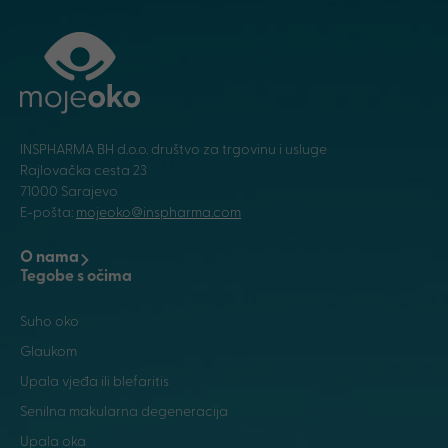
INSPHARMA BH d.o.o. društvo za trgovinu i usluge
Rajlovačka cesta 23
71000 Sarajevo
E-pošta:
mojeoko@inspharma.com
O nama
Tegobe s očima
Suho oko
Glaukom
Upala vjeđa ili blefaritis
Senilna makularna degeneracija
Upala oka