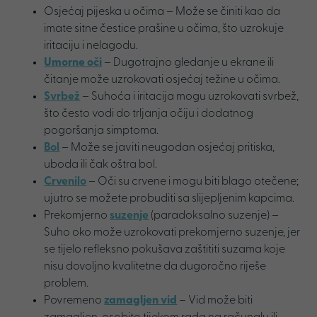
Osjećaj pijeska u očima – Može se činiti kao da
imate sitne čestice prašine u očima, što uzrokuje
iritaciju i nelagodu.
Umorne oči
– Dugotrajno gledanje u ekrane ili
čitanje može uzrokovati osjećaj težine u očima.
Svrbež
– Suhoća i iritacija mogu uzrokovati svrbež,
što često vodi do trljanja očiju i dodatnog
pogoršanja simptoma.
Bol
– Može se javiti neugodan osjećaj pritiska,
uboda ili čak oštra bol.
Crvenilo
– Oči su crvene i mogu biti blago otečene;
ujutro se možete probuditi sa slijepljenim kapcima.
Prekomjerno
suzenje
(paradoksalno suzenje) –
Suho oko može uzrokovati prekomjerno suzenje, jer
se tijelo refleksno pokušava zaštititi suzama koje
nisu dovoljno kvalitetne da dugoročno riješe
problem.
Povremeno
zamagljen vid
– Vid može biti