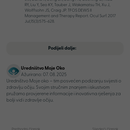
RY, Liu Y, Seo KY, Tauber J, Wakamatsu TH, Xu J,
Wolffsohn JS, Craig JP. TFOS DEWS II
Management and Therapy Report. Ocul Surf. 2017
Jul;15(3):575-628.
Podijeli dalje:
Uredništvo Moje Oko
Ažurirano: 07. 08. 2025
Uredništvo Moje oko – tim posvećen podizanju svijesti o
zdravlju očiju. Svojim stručnim znanjem i iskustvom
pružamo provjerene informacije i inovativna rješenja za
bolji vid i zdravlje očiju.
Prethodni članak
Sljedeći članak