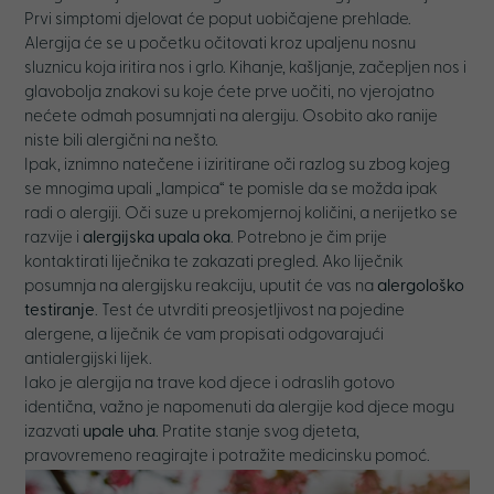
Prvi simptomi djelovat će poput uobičajene prehlade.
Alergija će se u početku očitovati kroz upaljenu nosnu
sluznicu koja iritira nos i grlo. Kihanje, kašljanje, začepljen nos i
glavobolja znakovi su koje ćete prve uočiti, no vjerojatno
nećete odmah posumnjati na alergiju. Osobito ako ranije
niste bili alergični na nešto.
Ipak, iznimno natečene i iziritirane oči razlog su zbog kojeg
se mnogima upali „lampica“ te pomisle da se možda ipak
radi o alergiji. Oči suze u prekomjernoj količini, a nerijetko se
razvije i
alergijska upala oka
. Potrebno je čim prije
kontaktirati liječnika te zakazati pregled. Ako liječnik
posumnja na alergijsku reakciju, uputit će vas na
alergološko
testiranje
. Test će utvrditi preosjetljivost na pojedine
alergene, a liječnik će vam propisati odgovarajući
antialergijski lijek.
Iako je alergija na trave kod djece i odraslih gotovo
identična, važno je napomenuti da alergije kod djece mogu
izazvati
upale uha
. Pratite stanje svog djeteta,
pravovremeno reagirajte i potražite medicinsku pomoć.