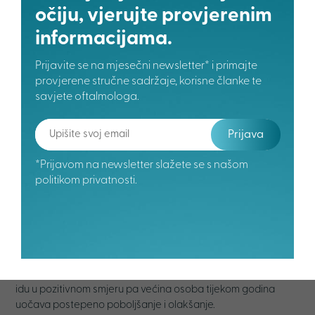
očiju, vjerujte provjerenim
informacijama.
Savjetujemo šetnje nakon kiše jer je tada koncentracija
peludi niska.
Prijavite se na mjesečni newsletter* i primajte
Adekvatna terapija antialergijskim lijekovima kao što su
provjerene stručne sadržaje, korisne članke te
oralni antihistaminici te dekongestivi, riješit će alergijske
savjete oftalmologa.
manifestacije za nekoliko dana. No to svejedno ne znači da
smijete imati kontakt s alergenima.
Prijava
U pravilu, period od 10 do 14 dana bit će dovoljan za
prevladavanje svih simptoma. Naravno, pod uvjetom da se
*Prijavom na newsletter slažete se s našom
trudite što manje boraviti u područjima u kojima prevladavaju
politikom privatnosti.
alergeni. Najgora je početna akutna faza koja se javlja u
prvih 48 do 72 sata. U tim je trenucima važno imati
odgovarajući lijek kako biste izbjegli one najneugodnije
simptome.
Premda je konačan oporavak od alergije na trave rijetkost,
dobra je vijest da se njezin
intenzitet i trajanje mijenjaju
tijekom života
. Te promjene, na sreću alergičara, uglavnom
idu u pozitivnom smjeru pa većina osoba tijekom godina
uočava postepeno poboljšanje i olakšanje.