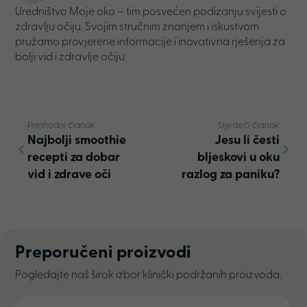
Uredništvo Moje oko – tim posvećen podizanju svijesti o
zdravlju očiju. Svojim stručnim znanjem i iskustvom
pružamo provjerene informacije i inovativna rješenja za
bolji vid i zdravlje očiju.
Prethodni članak
Sljedeći članak
Najbolji smoothie
Jesu li česti
recepti za dobar
bljeskovi u oku
vid i zdrave oči
razlog za paniku?
Preporučeni proizvodi
Pogledajte naš širok izbor klinički podržanih proizvoda.