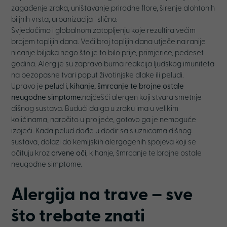
zagađenje zraka, uništavanje prirodne flore, širenje alohtonih
biljnih vrsta, urbanizacija i slično.
Svjedočimo i globalnom zatopljenju koje rezultira većim
brojem toplijih dana. Veći broj toplijih dana utječe na ranije
nicanje biljaka nego što je to bilo prije, primjerice, pedeset
godina. Alergije su zapravo burna reakcija ljudskog imuniteta
na bezopasne tvari poput životinjske dlake ili peludi.
Upravo je
pelud
i, kihanje, šmrcanje te brojne ostale
neugodne simptome.
najčešći alergen koji stvara smetnje
dišnog sustava. Budući da ga u zraku ima u velikim
količinama, naročito u proljeće, gotovo ga je nemoguće
izbjeći. Kada pelud dođe u dodir sa sluznicama dišnog
sustava, dolazi do kemijskih alergogenih spojeva koji se
očituju kroz
crvene oči
, kihanje, šmrcanje te brojne ostale
neugodne simptome.
Alergija na trave – sve
što trebate znati