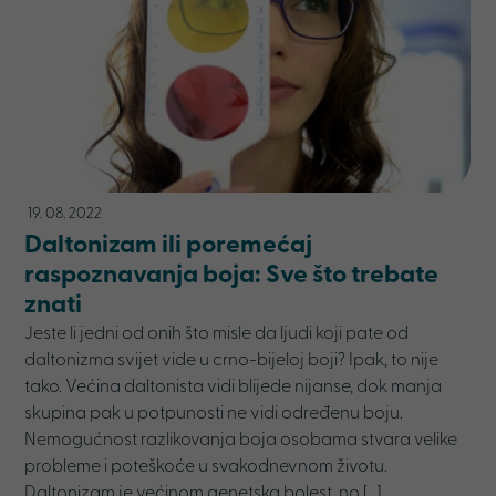
19. 08. 2022
Daltonizam ili poremećaj
raspoznavanja boja: Sve što trebate
znati
Jeste li jedni od onih što misle da ljudi koji pate od
daltonizma svijet vide u crno-bijeloj boji? Ipak, to nije
tako. Većina daltonista vidi blijede nijanse, dok manja
skupina pak u potpunosti ne vidi određenu boju.
Nemogućnost razlikovanja boja osobama stvara velike
probleme i poteškoće u svakodnevnom životu.
Daltonizam je većinom genetska bolest, no […]