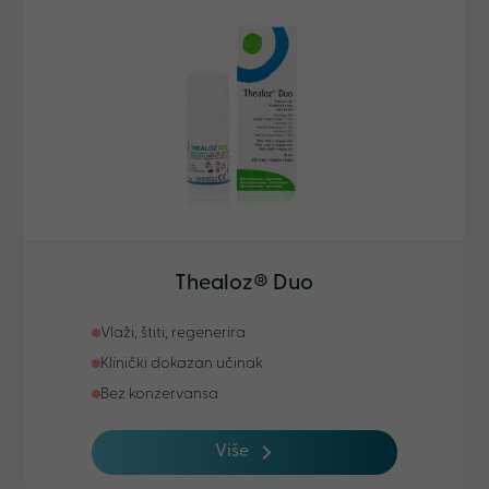
Thealoz® Duo
Vlaži, štiti, regenerira
Klinički dokazan učinak
Bez konzervansa
Više