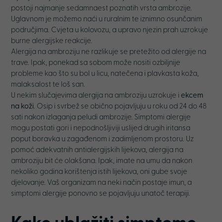
postoji najmanje sedamnaest poznatih vrsta ambrozije.
Uglavnom je možemo naći u ruralnim te iznimno osunčanim
područjima. Cvjeta u kolovozu, a upravo njezin prah uzrokuje
burne alergijske reakcije.
Alergija na ambroziju ne razlikuje se pretežito od alergije na
trave. Ipak, ponekad sa sobom može nositi ozbiljnije
probleme kao što su bol u licu, natečena i plavkasta koža,
malaksalost te loš san.
U nekim slučajevima alergija na ambroziju uzrokuje i
ekcem
na koži
. Osip i svrbež se obično pojavljuju u roku od 24 do 48
sati nakon izlaganja peludi ambrozije. Simptomi alergije
mogu postati gori i nepodnošljiviji uslijed drugih iritansa
poput boravka u zagađenom i zadimljenom prostoru. Uz
pomoć adekvatnih antialergijskih lijekova, alergija na
ambroziju bit će olakšana. Ipak, imate na umu da nakon
nekoliko godina korištenja istih lijekova, oni gube svoje
djelovanje. Vaš organizam na neki način postaje imun, a
simptomi alergije ponovno se pojavljuju unatoč terapiji.