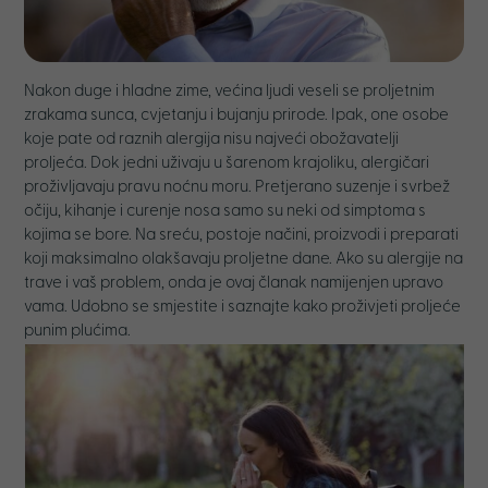
Nakon duge i hladne zime, većina ljudi veseli se proljetnim
zrakama sunca, cvjetanju i bujanju prirode. Ipak, one osobe
koje pate od raznih alergija nisu najveći obožavatelji
proljeća. Dok jedni uživaju u šarenom krajoliku, alergičari
proživljavaju pravu noćnu moru. Pretjerano suzenje i svrbež
očiju, kihanje i curenje nosa samo su neki od simptoma s
kojima se bore. Na sreću, postoje načini, proizvodi i preparati
koji maksimalno olakšavaju proljetne dane. Ako su alergije na
trave i vaš problem, onda je ovaj članak namijenjen upravo
vama. Udobno se smjestite i saznajte kako proživjeti proljeće
punim plućima.