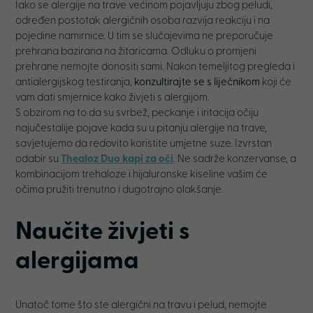
Iako se alergije na trave većinom pojavljuju zbog peludi,
određen postotak alergičnih osoba razvija reakciju i na
pojedine namirnice. U tim se slučajevima ne preporučuje
prehrana bazirana na žitaricama. Odluku o promjeni
prehrane nemojte donositi sami. Nakon temeljitog pregleda i
antialergijskog testiranja,
konzultirajte se s liječnikom
koji će
vam dati smjernice kako živjeti s alergijom.
S obzirom na to da su svrbež, peckanje i iritacija očiju
najučestalije pojave kada su u pitanju alergije na trave,
savjetujemo da redovito koristite umjetne suze. Izvrstan
odabir su
Thealoz Duo kapi za oči
. Ne sadrže konzervanse, a
kombinacijom trehaloze i hijaluronske kiseline vašim će
očima pružiti trenutno i dugotrajno olakšanje.
Naučite živjeti s
alergijama
Unatoč tome što ste alergični na travu i pelud, nemojte