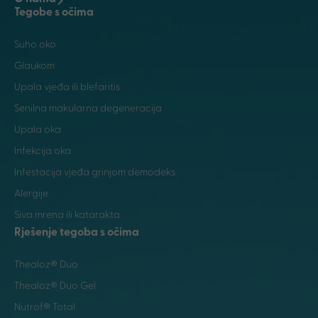
Tegobe s očima
Suho oko
Glaukom
Upala vjeđa ili blefaritis
Senilna makularna degeneracija
Upala oka
Infekcija oka
Infestacija vjeđa grinjom demodeks
Alergije
Siva mrena ili katarakta
Rješenje tegoba s očima
Thealoz® Duo
Thealoz® Duo Gel
Nutrof® Total