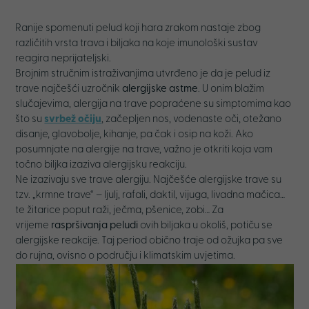
Ranije spomenuti pelud koji hara zrakom nastaje zbog
različitih vrsta trava i biljaka na koje imunološki sustav
reagira neprijateljski.
Brojnim stručnim istraživanjima utvrđeno je da je pelud iz
trave najčešći uzročnik
alergijske astme
. U onim blažim
slučajevima, alergija na trave popraćene su simptomima kao
što su
svrbež očiju
, začepljen nos, vodenaste oči, otežano
disanje, glavobolje, kihanje, pa čak i osip na koži. Ako
posumnjate na alergije na trave, važno je otkriti koja vam
točno biljka izaziva alergijsku reakciju.
Ne izazivaju sve trave alergiju. Najčešće alergijske trave su
tzv. „krmne trave“ – ljulj, rafali, daktil, vijuga, livadna mačica…
te žitarice poput raži, ječma, pšenice, zobi… Za
vrijeme
raspršivanja peludi
ovih biljaka u okoliš, potiču se
alergijske reakcije. Taj period obično traje od ožujka pa sve
do rujna, ovisno o području i klimatskim uvjetima.