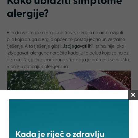
Kako ublažiti simptome
alergije?
Bilo da vas muče alergije na trave, alergija na ambroziju ili
bilo koja druga alergija općenito, postoji jedno univerzalno
rješenje. A to rješenje glasi:
„Izbjegavati ih“
. Istina, nije lako
izbjegavati alergene naročito kada je to pelud koja se nalazi
u zraku. No, jedina pouzdana strategija je potruditi se biti što
manje u doticaju s alergenima.
Kada je riječ o zdravlju