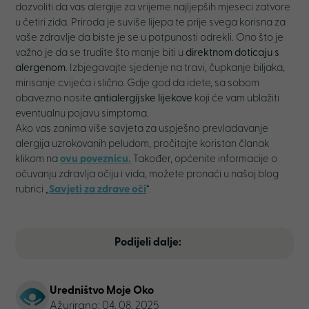
dozvoliti da vas alergije za vrijeme najljepših mjeseci zatvore
u četiri zida. Priroda je suviše lijepa te prije svega korisna za
vaše zdravlje da biste je se u potpunosti odrekli. Ono što je
važno je da se trudite što manje biti u
direktnom doticaju s
alergenom
. Izbjegavajte sjedenje na travi, čupkanje biljaka,
mirisanje cvijeća i slično. Gdje god da idete, sa sobom
obavezno nosite
antialergijske lijekove
koji će vam ublažiti
eventualnu pojavu simptoma.
Ako vas zanima više savjeta za uspješno prevladavanje
alergija uzrokovanih peludom, pročitajte koristan članak
klikom na
ovu poveznicu
.
Također, općenite informacije o
očuvanju zdravlja očiju i vida, možete pronaći u našoj blog
rubrici „
Savjeti za zdrave oči
“.
Podijeli dalje:
Uredništvo Moje Oko
Ažurirano: 04. 08. 2025