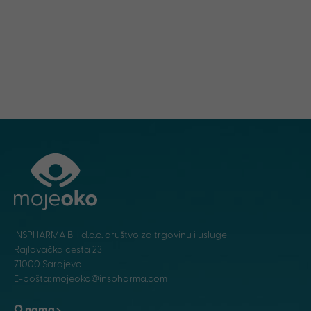
INSPHARMA BH d.o.o. društvo za trgovinu i usluge
Rajlovačka cesta 23
71000 Sarajevo
E-pošta:
mojeoko@inspharma.com
O nama