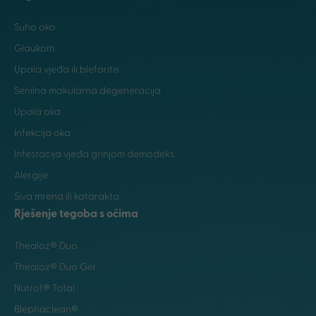
Suho oko
Glaukom
Upala vjeđa ili blefaritis
Senilna makularna degeneracija
Upala oka
Infekcija oka
Infestacija vjeđa grinjom demodeks
Alergije
Siva mrena ili katarakta
Rješenje tegoba s očima
Thealoz® Duo
Thealoz® Duo Gel
Nutrof® Total
Blephaclean®