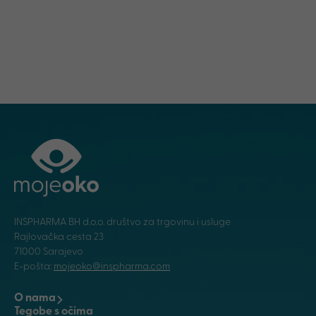
INSPHARMA BH d.o.o. društvo za trgovinu i usluge
Rajlovačka cesta 23
71000 Sarajevo
E-pošta:
mojeoko@inspharma.com
O nama
Tegobe s očima