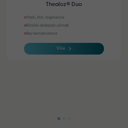
Thealoz® Duo
Vlaži, štiti, regenerira
Klinički dokazan učinak
Bez konzervansa
Više