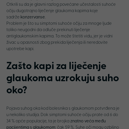
Otkrili su da je glavni razlog povećane učestalosti suhoće
očiju dugotrajno liječenje glaukoma kapima koje
sadrže
konzervanse
.
Problem je što su simptomi suhoće očiju za mnoge ljude
toliko neugodni da odluče prekinuti liječenje
antiglaukomskim kapima. To može štetiti vidu, jer je vidni
živac u opasnosti zbog prekida liječenja ili neredovite
upotrebe kapi.
Zašto kapi za liječenje
glaukoma uzrokuju suho
oko?
Pojava suhog oka kod bolesnika s glaukomom potvrđena je
u nekoliko studija. Dok simptomi suhoće očiju prate od 6 do
34 % opće populacije, ta je brojka
znatno veća među
pacijentima s glaukomom
: čak 59 %. Suhe oči mogu ozbiljno