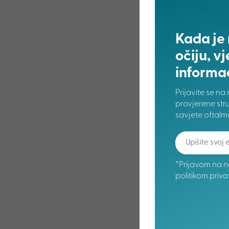
Kada je 
očiju, v
informa
Prijavite se na
provjerene stru
savjete oftalm
*Prijavom na n
politikom priva