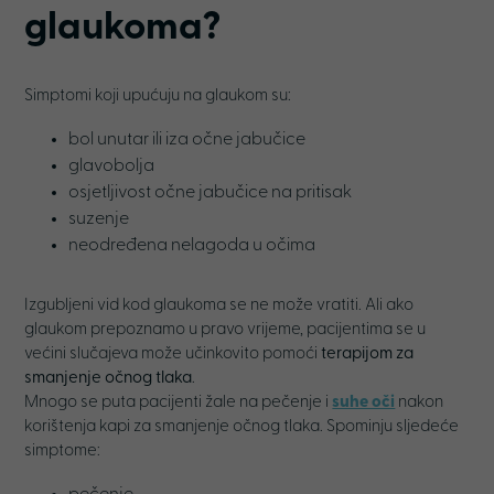
glaukoma?
Simptomi koji upućuju na glaukom su:
bol unutar ili iza očne jabučice
glavobolja
osjetljivost očne jabučice na pritisak
suzenje
neodređena nelagoda u očima
Izgubljeni vid kod glaukoma se ne može vratiti. Ali ako
glaukom prepoznamo u pravo vrijeme, pacijentima se u
većini slučajeva može učinkovito pomoći
terapijom za
smanjenje očnog tlaka
.
Mnogo se puta pacijenti žale na pečenje i
suhe oči
nakon
korištenja kapi za smanjenje očnog tlaka. Spominju sljedeće
simptome: