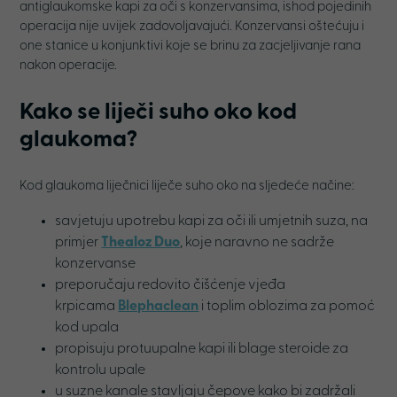
antiglaukomske kapi za oči s konzervansima, ishod pojedinih
operacija nije uvijek zadovoljavajući. Konzervansi oštećuju i
one stanice u konjunktivi koje se brinu za zacjeljivanje rana
nakon operacije.
Kako se liječi suho oko kod
glaukoma?
Kod glaukoma liječnici liječe suho oko na sljedeće načine:
savjetuju upotrebu kapi za oči ili umjetnih suza, na
primjer
Thealoz Duo
, koje naravno ne sadrže
konzervanse
preporučaju redovito čišćenje vjeđa
krpicama
Blephaclean
i toplim oblozima za pomoć
kod upala
propisuju protuupalne kapi ili blage steroide za
kontrolu upale
u suzne kanale stavljaju čepove kako bi zadržali