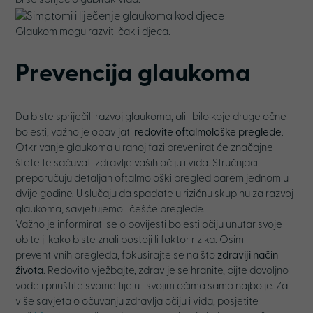
bi se spriječio gubitak vida.
Glaukom mogu razviti čak i djeca.
Prevencija glaukoma
Da biste spriječili razvoj glaukoma, ali i bilo koje druge očne
bolesti, važno je obavljati
redovite oftalmološke preglede
.
Otkrivanje glaukoma u ranoj fazi prevenirat će značajne
štete te sačuvati zdravlje vaših očiju i vida. Stručnjaci
preporučuju detaljan oftalmološki pregled barem jednom u
dvije godine. U slučaju da spadate u rizičnu skupinu za razvoj
glaukoma, savjetujemo i češće preglede.
Važno je informirati se o povijesti bolesti očiju unutar svoje
obitelji kako biste znali postoji li faktor rizika. Osim
preventivnih pregleda, fokusirajte se na što
zdraviji način
života
. Redovito vježbajte, zdravije se hranite, pijte dovoljno
vode i priuštite svome tijelu i svojim očima samo najbolje. Za
više savjeta o očuvanju zdravlja očiju i vida, posjetite