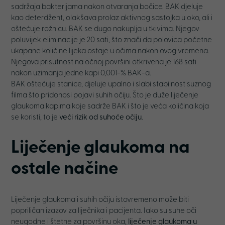
sadržaja bakterijama nakon otvaranja bočice. BAK djeluje
kao deterdžent, olakšava prolaz aktivnog sastojka u oko, ali i
oštećuje rožnicu. BAK se dugo nakuplja u tkivima. Njegov
poluvijek eliminacije je 20 sati, što znači da polovica početne
ukapane količine lijeka ostaje u očima nakon ovog vremena.
Njegova prisutnost na očnoj površini otkrivena je 168 sati
nakon uzimanja jedne kapi 0,001-% BAK-a.
BAK oštećuje stanice, djeluje upalno i slabi stabilnost suznog
filma što pridonosi pojavi suhih očiju. Što je duže liječenje
glaukoma kapima koje sadrže BAK i što je veća količina koja
se koristi, to je
veći rizik od suhoće očiju
.
Liječenje glaukoma na
ostale načine
Liječenje glaukoma i suhih očiju istovremeno može biti
popriličan izazov za liječnika i pacijenta. Iako su suhe oči
neugodne i štetne za površinu oka,
liječenje glaukoma u