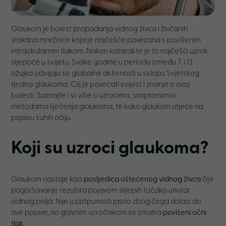
Glaukom je bolest propadanja vidnog živca i živčanih
vlakana mrežnice koja je najčešće povezana s povišenim
intraokularnim tlakom. Nakon katarakte je to najčešći uzrok
sljepoće u svijetu. Svake godine u periodu između 7. i 13.
ožujka odvijaju se globalne aktivnosti u sklopu Svjetskog
tjedna glaukoma. Cilj je povećati svijest i znanje o ovoj
bolesti. Saznajte i vi više o uzrocima, simptomima i
metodama liječenja glaukoma, te kako glaukom utječe na
pojavu suhih očiju.
Koji su uzroci glaukoma?
Glaukom nastaje kao
posljedica oštećenog vidnog živca
čije
pogoršavanje rezultira pojavom slijepih točaka unutar
vidnog polja. Nije u potpunosti jasno zbog čega dolazi do
ove pojave, no glavnim uzročnikom se smatra
povišeni očni
tlak
.