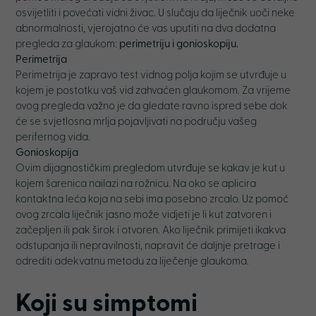
osvijetliti i povećati vidni živac. U slučaju da liječnik uoči neke
abnormalnosti, vjerojatno će vas uputiti na dva dodatna
pregleda za glaukom:
perimetriju i gonioskopiju.
Perimetrija
Perimetrija je zapravo test vidnog polja kojim se utvrđuje u
kojem je postotku vaš vid zahvaćen glaukomom. Za vrijeme
ovog pregleda važno je da gledate ravno ispred sebe dok
će se svjetlosna mrlja pojavljivati na području vašeg
perifernog vida.
Gonioskopija
Ovim dijagnostičkim pregledom utvrđuje se kakav je kut u
kojem šarenica nailazi na rožnicu. Na oko se aplicira
kontaktna leća koja na sebi ima posebno zrcalo. Uz pomoć
ovog zrcala liječnik jasno može vidjeti je li kut zatvoren i
začepljen ili pak širok i otvoren. Ako liječnik primijeti ikakva
odstupanja ili nepravilnosti, napravit će daljnje pretrage i
odrediti adekvatnu metodu za liječenje glaukoma.
Koji su simptomi