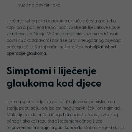
suze na površini oka
Liječenje suhog oka i glaukoma uključuje čestu upotrebu
kapi, pa bi pacijenti trebali pažljivo slijediti liječnikove upute
za njihovo korištenje. Važno je umjetnim suzama održavati
površinu oka zdravom i boriti se protiv neugodnog osjećaja
pečenja očiju. Na taj način možemo čak
poboljšati ishod
operacije glaukoma.
Simptomi i liječenje
glaukoma kod djece
Iako na spomen riječi „glaukom“ uglavnom pomislimo na
stariju populaciju, ovu bolest mogu razviti čak i oni najmlađi.
Mala djeca i dojenčad mogu biti podložni razvoju visokog
očnog tlaka koji rezultira oštećenjem očnog živca
te
privremenim ili trajnim gubitkom vida
. Dobra je vijest da su