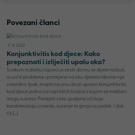
Povezani članci
17. 11. 2022
Konjunktivitis kod djece: Kako
prepoznati i izliječiti upalu oka?
Svakom roditelju najveći je strah da mu se dijete razboli,
a uočiti probleme i promjene na oku djeteta nikome nije
svejedno. Ipak, imajte na umu da je upravo konjunktivitis
kod djece jedna od najčešćih bolesti s kojom se mališani
mogu susresti. Primijetit ćete upaljene oči koje
karakteriziraju crvenilo, suzenje te gnojni iscjedak. I dok
će […]