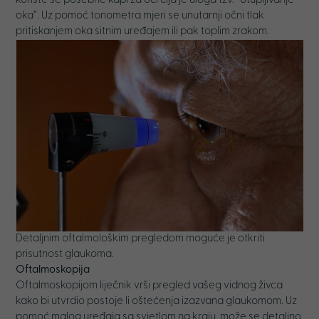
koriste se posebne kapi za oči čija je uloga tzv. ”otupljivanje
oka”. Uz pomoć tonometra mjeri se unutarnji očni tlak
pritiskanjem oka sitnim uređajem ili pak toplim zrakom.
Detaljnim oftalmološkim pregledom moguće je otkriti
prisutnost glaukoma.
Oftalmoskopija
Oftalmoskopijom liječnik vrši pregled vašeg vidnog živca
kako bi utvrdio postoje li oštećenja izazvana glaukomom. Uz
pomoć malog uređaja sa svjetlom na kraju, može se detaljno