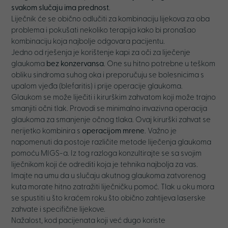
svakom slučaju ima prednost
.
Liječnik će se obično odlučiti za kombinaciju lijekova za oba
problema i pokušati nekoliko terapija kako bi pronašao
kombinaciju koja najbolje odgovara pacijentu.
Jedno od rješenja je korištenje kapi za oči za liječenje
glaukoma
bez konzervansa
. One su hitno potrebne u teškom
obliku sindroma suhog oka i preporučuju se bolesnicima s
upalom vjeđa (blefaritis) i prije operacije glaukoma.
Glaukom se može liječiti i kirurškim zahvatom koji može trajno
smanjiti očni tlak. Provodi se minimalno invazivna operacija
glaukoma za smanjenje očnog tlaka. Ovaj kirurški zahvat se
nerijetko kombinira s
operacijom mrene
. Važno je
napomenuti da postoje različite metode liječenja glaukoma
pomoću MIGS-a. Iz tog razloga konzultirajte se sa svojim
liječnikom koji će odrediti koja je tehnika najbolja za vas.
Imajte na umu da u slučaju akutnog glaukoma zatvorenog
kuta morate hitno zatražiti liječničku pomoć. Tlak u oku mora
se spustiti u što kraćem roku što obično zahtijeva laserske
zahvate i specifične lijekove.
Nažalost, kod pacijenata koji već dugo koriste