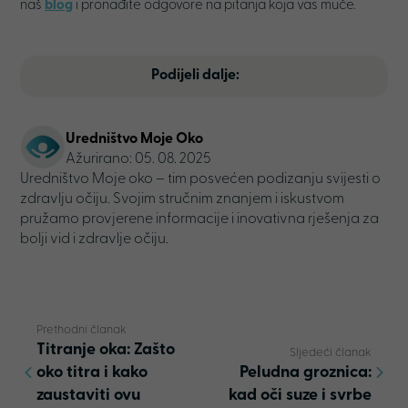
naš
blog
i pronađite odgovore na pitanja koja vas muče.
Podijeli dalje:
Uredništvo Moje Oko
Ažurirano: 05. 08. 2025
Uredništvo Moje oko – tim posvećen podizanju svijesti o
zdravlju očiju. Svojim stručnim znanjem i iskustvom
pružamo provjerene informacije i inovativna rješenja za
bolji vid i zdravlje očiju.
Prethodni članak
Titranje oka: Zašto
Sljedeći članak
oko titra i kako
Peludna groznica:
zaustaviti ovu
kad oči suze i svrbe