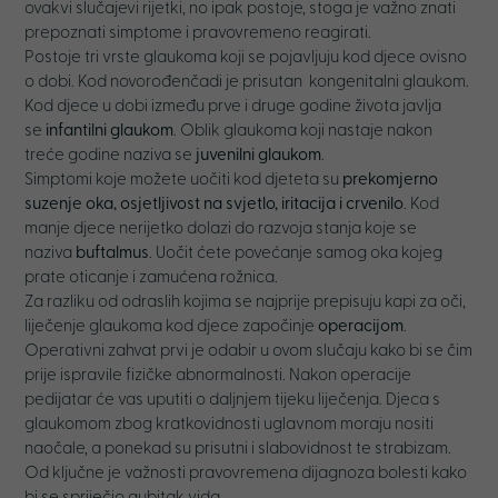
ovakvi slučajevi rijetki, no ipak postoje, stoga je važno znati
prepoznati simptome i pravovremeno reagirati.
Postoje tri vrste glaukoma koji se pojavljuju kod djece ovisno
o dobi. Kod novorođenčadi je prisutan kongenitalni glaukom.
Kod djece u dobi između prve i druge godine života javlja
se
infantilni glaukom
. Oblik glaukoma koji nastaje nakon
treće godine naziva se
juvenilni glaukom
.
Simptomi koje možete uočiti kod djeteta su
prekomjerno
suzenje oka, osjetljivost na svjetlo, iritacija i crvenilo
. Kod
manje djece nerijetko dolazi do razvoja stanja koje se
naziva
buftalmus
. Uočit ćete povećanje samog oka kojeg
prate oticanje i zamućena rožnica.
Za razliku od odraslih kojima se najprije prepisuju kapi za oči,
liječenje glaukoma kod djece započinje
operacijom
.
Operativni zahvat prvi je odabir u ovom slučaju kako bi se čim
prije ispravile fizičke abnormalnosti. Nakon operacije
pedijatar će vas uputiti o daljnjem tijeku liječenja. Djeca s
glaukomom zbog kratkovidnosti uglavnom moraju nositi
naočale, a ponekad su prisutni i slabovidnost te strabizam.
Od ključne je važnosti pravovremena dijagnoza bolesti kako