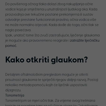
Do povišenog očnog tlaka dolazi zbog nakupljanja očne
vodice koja je smještena u unutrašnjosti ljudskog oka. Kada
proizvodnja ove tekućine postane prekomjerna ili sustav
odvodnje prestane funkcionirati pravilno, očna vodica više
ne može normalno istjecati. Kada dođe do toga, očni tlak se
naglo povećava.
Ipak, unatoč tome što zvuči zastrašujuće, liječenje glaukoma
je moguće ako pravovremeno reagirate i
zatražite liječničku
pomoć
.
Kako otkriti glaukom?
Detaljnim oftalmološkim pregledom moguće je otkriti
prisutnost glaukoma te spriječiti njegov daljnji razvoj. Postoji
nekoliko metoda pomoću kojih će liječnik uspostaviti
dijagnozu.
Tonometrija
Tonometrijom se mjeri očni tlak. Za vrijeme ovog tretmana