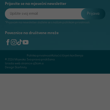
Prijavite se na mjesečni newsletter
Prijava
*Prijavom na newsletter slažete se s našom politikom privatnosti.
Poveznice na društvene mreže
Politika privatnosti
Kolaćići
Uvjeti korištenja
© 2026 Mojeoko. Sva prava pridržana.
Izrada web stranice qStom.si
Design Starfinity