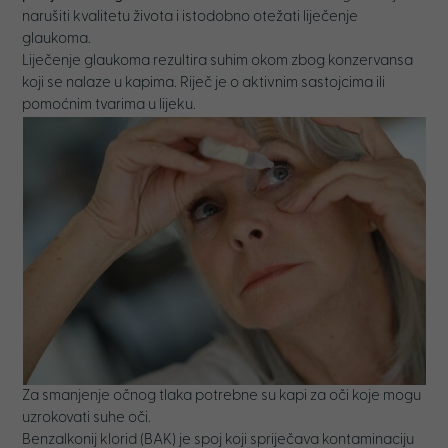
narušiti kvalitetu života i istodobno otežati liječenje
glaukoma.
Liječenje glaukoma rezultira suhim okom zbog konzervansa
koji se nalaze u kapima. Riječ je o aktivnim sastojcima ili
pomoćnim tvarima u lijeku.
Za smanjenje očnog tlaka potrebne su kapi za oči koje mogu
uzrokovati suhe oči.
Benzalkonij klorid (BAK) je spoj koji spriječava kontaminaciju