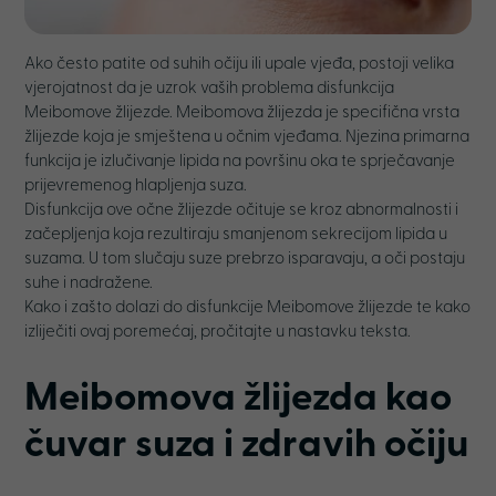
Ako često patite od suhih očiju ili upale vjeđa, postoji velika
vjerojatnost da je uzrok vaših problema disfunkcija
Meibomove žlijezde. Meibomova žlijezda je specifična vrsta
žlijezde koja je smještena u očnim vjeđama. Njezina primarna
funkcija je izlučivanje lipida na površinu oka te sprječavanje
prijevremenog hlapljenja suza.
Disfunkcija ove očne žlijezde očituje se kroz abnormalnosti i
začepljenja koja rezultiraju smanjenom sekrecijom lipida u
suzama. U tom slučaju suze prebrzo isparavaju, a oči postaju
suhe i nadražene.
Kako i zašto dolazi do disfunkcije Meibomove žlijezde te kako
izliječiti ovaj poremećaj, pročitajte u nastavku teksta.
Meibomova žlijezda kao
čuvar suza i zdravih očiju