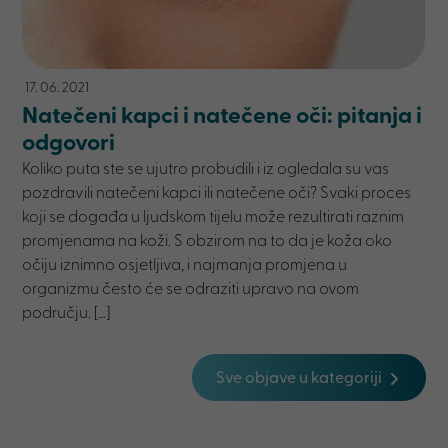
17. 06. 2021
Natečeni kapci i natečene oči: pitanja i
odgovori
Koliko puta ste se ujutro probudili i iz ogledala su vas
pozdravili natečeni kapci ili natečene oči? Svaki proces
koji se događa u ljudskom tijelu može rezultirati raznim
promjenama na koži. S obzirom na to da je koža oko
očiju iznimno osjetljiva, i najmanja promjena u
organizmu često će se odraziti upravo na ovom
području. […]
Sve objave u kategoriji