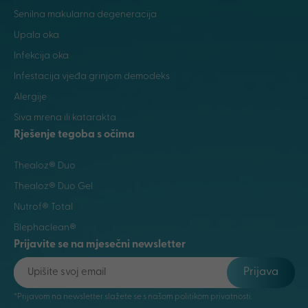
Senilna makularna degeneracija
Upala oka
Infekcija oka
Infestacija vjeđa grinjom demodeks
Alergije
Siva mrena ili katarakta
Rješenje tegoba s očima
Thealoz® Duo
Thealoz® Duo Gel
Nutrof® Total
Blephaclean®
Prijavite se na mjesečni newsletter
Prijava
*Prijavom na newsletter slažete se s našom politikom privatnosti.