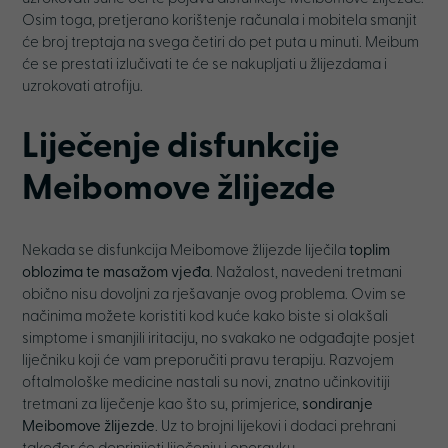
Osim toga, pretjerano korištenje računala i mobitela smanjit
će broj treptaja na svega četiri do pet puta u minuti. Meibum
će se prestati izlučivati te će se nakupljati u žlijezdama i
uzrokovati atrofiju.
Liječenje disfunkcije
Meibomove žlijezde
Nekada se disfunkcija Meibomove žlijezde liječila
toplim
oblozima te masažom vjeđa
. Nažalost, navedeni tretmani
obično nisu dovoljni za rješavanje ovog problema. Ovim se
načinima možete koristiti kod kuće kako biste si olakšali
simptome i smanjili iritaciju, no svakako ne odgađajte posjet
liječniku koji će vam preporučiti pravu terapiju. Razvojem
oftalmološke medicine nastali su novi, znatno učinkovitiji
tretmani za liječenje kao što su, primjerice,
sondiranje
Meibomove žlijezde
. Uz to brojni lijekovi i dodaci prehrani