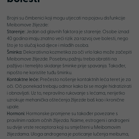
Brojni su čimbenici koji mogu utjecati na pojavu disfunkcije
Meibomove žlijezde:
Starenje:
Jedan od glavnih faktora je starenje. Osobe iznad
40 godina imaju znatno veći rizik za razvoj ove bolesti, nego
što je to slučaj kod djece i mlađih osoba.
Šminka:
Dekorativna kozmetika za oči vrlo lako može začepiti
Meibomove žlijezde. Posebnu pažnju treba obratiti na
pažljivo i temeljito skidanje šminke prije spavanja. Također,
nipošto ne koristite tuđu šminku.
Kontaktne leće:
Prečesto nošenje kontaktnih leća teret je za
oči. Oči ponekad trebaju odmor kako bi se mogle hidratizirati
i obnavljati. Uz to, nepravilno rukovanje s lećama, nerijetko
uzrokuje mehanička oštećenja žlijezde baš kao i kronične
upale.
Hormoni:
Hormonske promjene su također povezane s
pravilnim radom očnih žlijezda. Naime, estrogeni i androgeni
su dvije vrste receptora koji su smješteni u Meibomovim
žlijezdama. Uloga androgena je poticanje lučenja meibuma,