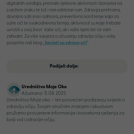
digitalnih uređaja, premalo tjelesne aktivnosti i boravka na
svježem zraku te loš i nekvalitetan san. Zdravija prehrana,
dovoljno sati sna i odmora, preventivno korištenje kapi za
suhe oči te svakodnevna šetnja, aktivnosti su koje trebate
uvrstiti u svoj život. Vaše oči, ali i vaše tijelo bit će vam
zahvalni. Za više savjeta o očuvanju zdravlja očiju i vida,
posjetite naš blog „
Savjeti za zdrave oči
“.
Podijeli dalje:
Uredništvo Moje Oko
Ažurirano: 11. 08. 2025
Uredništvo Moje oko – tim posvećen podizanju svijesti o
zdravlju očiju. Svojim stručnim znanjem i iskustvom
pružamo provjerene informacije i inovativna rješenja za
bolji vid i zdravlje očiju.