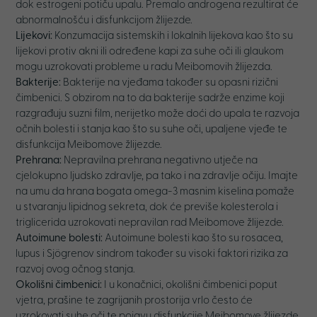
dok estrogeni potiču upalu. Premalo androgena rezultirat će
abnormalnošću i disfunkcijom žlijezde.
Lijekovi:
Konzumacija sistemskih i lokalnih lijekova kao što su
lijekovi protiv akni ili određene kapi za suhe oči ili glaukom
mogu uzrokovati probleme u radu Meibomovih žlijezda.
Bakterije:
Bakterije na vjeđama također su opasni rizični
čimbenici. S obzirom na to da bakterije sadrže enzime koji
razgrađuju suzni film, nerijetko može doći do upala te razvoja
očnih bolesti i stanja kao što su suhe oči, upaljene vjeđe te
disfunkcija Meibomove žlijezde.
Prehrana:
Nepravilna prehrana negativno utječe na
cjelokupno ljudsko zdravlje, pa tako i na zdravlje očiju. Imajte
na umu da hrana bogata omega-3 masnim kiselina pomaže
u stvaranju lipidnog sekreta, dok će previše kolesterola i
triglicerida uzrokovati nepravilan rad Meibomove žlijezde.
Autoimune bolesti:
Autoimune bolesti kao što su rosacea,
lupus i Sjögrenov sindrom također su visoki faktori rizika za
razvoj ovog očnog stanja.
Okolišni čimbenici:
I u konačnici, okolišni čimbenici poput
vjetra, prašine te zagrijanih prostorija vrlo često će
uzrokovati suhe oči te pojavu disfunkcije Meibomove žlijezde.