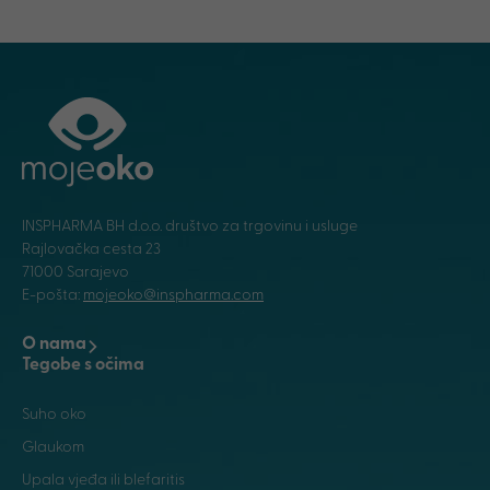
INSPHARMA BH d.o.o. društvo za trgovinu i usluge
Rajlovačka cesta 23
71000 Sarajevo
E-pošta:
mojeoko@inspharma.com
O nama
Tegobe s očima
Suho oko
Glaukom
Upala vjeđa ili blefaritis