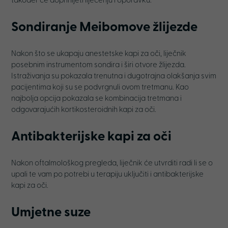
također će doprinijeti liječenju i oporavku.
Sondiranje Meibomove žlijezde
Nakon što se ukapaju anestetske kapi za oči, liječnik
posebnim instrumentom sondira i širi otvore žlijezda.
Istraživanja su pokazala trenutna i dugotrajna olakšanja svim
pacijentima koji su se podvrgnuli ovom tretmanu. Kao
najbolja opcija pokazala se kombinacija tretmana i
odgovarajućih kortikosteroidnih kapi za oči.
Antibakterijske kapi za oči
Nakon oftalmološkog pregleda, liječnik će utvrditi radi li se o
upali te vam po potrebi u terapiju uključiti i antibakterijske
kapi za oči.
Umjetne suze