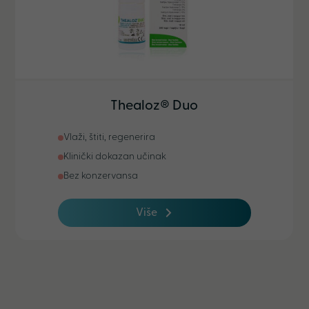
Thealoz® Duo
Vlaži, štiti, regenerira
Klinički dokazan učinak
Bez konzervansa
Više