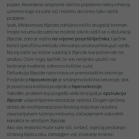
pojam. Navedene simptome obično pripišemo nekoj infekciji,
uzmemo kapi za suhe oči i mislimo da ćemo tako riješiti
problem.
Ipak, Meibomova žlijezda zahtijeva nešto drugačiji tretman.
Imajte na umu da sami ne možete otkriti radi li se o disfunkciji
žlijezde, zato je važno
na vrijeme posjetiti liječnika
. Liječnik
koristi specifičnu metodu otkrivanja uzroka pritiskujući vjeđu.
Na taj način se istisne sadržaj iz žlijezde koji potom ide na
analizu. Osim toga, liječnik će vas nerijetko uputiti i na
testiranje kvalitete, odnosno količine suza.
Disfunkcija žlijezde razvrstava se prema količini sekrecije.
Posljedica
hiposekrecije
je smanjena količina sekrecije, dok
je povećana količina posljedica
hipersekrecije
.
Također, problem koji pogađa veliki broj ljudi je
opstrukcija
žlijezde
uslijed hiperkeratinizacije epitela. Drugim riječima,
dolazi do orožnjavanja površinskog sloja koje rezultira
zaustavljanjem lučenja meibuma, začepljenjem odvodnih
kanalića te atrofijom žlijezde.
Ako vas redovito muče suhe oči, svrbež, osjećaj peckanja i
stranog tijela u oku, zamagljen vid, stvaranje krasta i