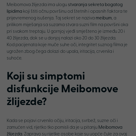
Meibomova žlijezda ima ulogu
stvaranja sekreta bogatog
lipidima
koji štiti očnu površinu od štetnih i opasnih faktora te
prijevremenog isušenja. Taj sekret se naziva
meibum
, a
prilikom miješanja sa suzama stvara suzni film na površini oka
pri svakom treptaju. U gornjoj vjeđi smješteno je između 20 i
40 žlijezda, dok se u donjoj nalazi oko 20 do 30 žlijezda.
Kod pacijenata koje muče suhe oči, integritet suznog filma je
ugrožen zbog čega dolazi do upala, iritacija, crvenila i
suhoće.
Koji su simptomi
disfunkcije Meibomove
žlijezde?
Kada se pojavi crvenilo očiju, iritacija, svrbež, suzne oči i
zamućen vid, rijetko tko pomisli da je u pitanju
Meibomova
žlijezda
. Zapravo su rijetke osobe koje su uopće čule za ovaj