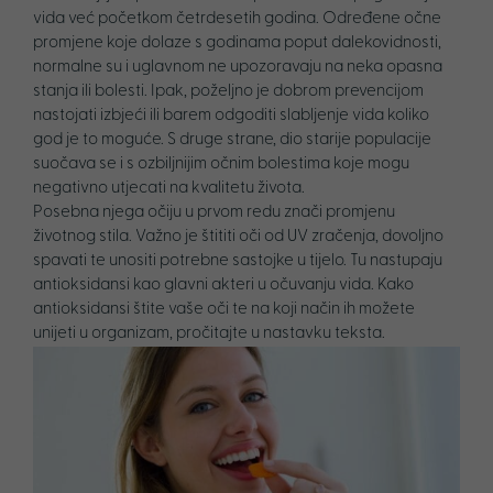
vida već početkom četrdesetih godina. Određene očne
promjene koje dolaze s godinama poput dalekovidnosti,
normalne su i uglavnom ne upozoravaju na neka opasna
stanja ili bolesti. Ipak, poželjno je dobrom prevencijom
nastojati izbjeći ili barem odgoditi slabljenje vida koliko
god je to moguće. S druge strane, dio starije populacije
suočava se i s ozbiljnijim očnim bolestima koje mogu
negativno utjecati na kvalitetu života.
Posebna njega očiju u prvom redu znači promjenu
životnog stila. Važno je štititi oči od UV zračenja, dovoljno
spavati te unositi potrebne sastojke u tijelo. Tu nastupaju
antioksidansi kao glavni akteri u očuvanju vida. Kako
antioksidansi štite vaše oči te na koji način ih možete
unijeti u organizam, pročitajte u nastavku teksta.