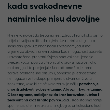
kada svakodnevne
namirnice nisu dovoljne
Nije neka novost da trebamo jesti zdravu hranu kako bismo
unijeli dovoljnu količinu hranjivih i kvalitetnih nutrijenata
svaki dan. Ipak, užurban način života nam „oduzima“
vrijeme za obvezni dnevni odmor kao i mogućnost posvete
uravnoteženoj prehrani. Svjesni smo važnosti jedenja
svježeg voća i povrća u teoriji, ali u praksi nažalost jako
mali broj ljudi to primjenjuje. Unatoč tome što je trend
zdrave prehrane sve prisutniji, ponekad je jednostavno
nemoguće sve to skupa primijeniti u stvarnom životu.
Konkretno, kako bi se očuvalo zdravlje očiju,
potrebno je
unositi adekvatne doze vitamina A kroz mrkvu, vitamina
C kroz agrume, anticijanozida kroz borovnice, luteina i
zeaksantina kroz lisnato povrće, jaja…
Kao što smo ranije
spomenuli, lutein i zeaksantin najbolji su antioksidansi kad