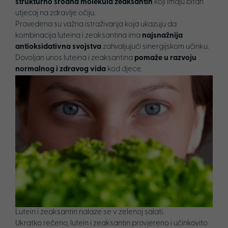
strukturno srodna molekula zeaksantin
koji imaju bitan
utjecaj na zdravlje očiju.
Provedena su važna istraživanja koja ukazuju da
kombinacija luteina i zeaksantina ima
najsnažnija
antioksidativna svojstva
zahvaljujući sinergijskom učinku.
Dovoljan unos luteina i zeaksantina
pomaže u razvoju
normalnog i zdravog vida
kod djece.
Lutein i zeaksantin nalaze se v zelenoj salati.
Ukratko rečeno, lutein i zeaksantin provjereno i učinkovito