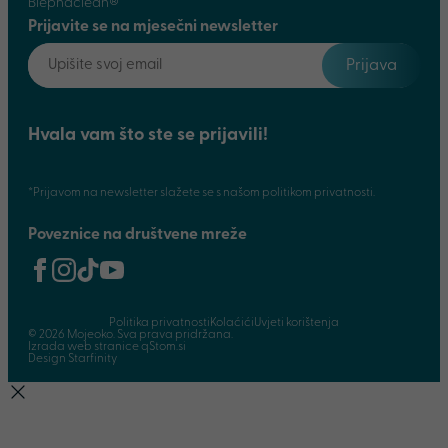
Blephaclean®
Prijavite se na mjesečni newsletter
Prijava
Hvala vam što ste se prijavili!
*Prijavom na newsletter slažete se s našom politikom privatnosti.
Poveznice na društvene mreže
Politika privatnosti
Kolaćići
Uvjeti korištenja
© 2026 Mojeoko. Sva prava pridržana.
Izrada web stranice qStom.si
Design Starfinity