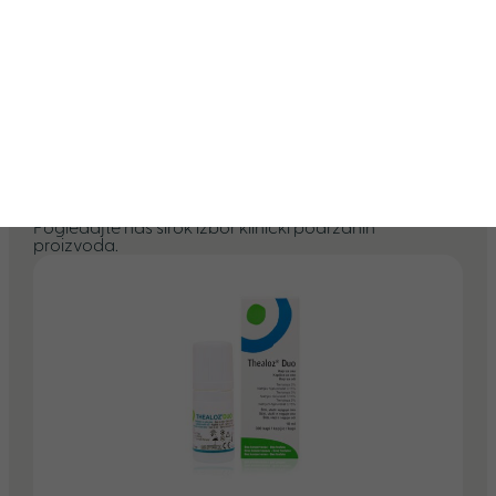
Crvene i ljepljive
uzrokuje i kako
oči ujutro
izliječiti
uzrokovane
osjetljivost oka na
*Prijavom na newsletter slažete se s našom
nesanicom
svjetlost?
politikom privatnosti.
Preporučeni proizvodi
Pogledajte naš širok izbor klinički podržanih
proizvoda.