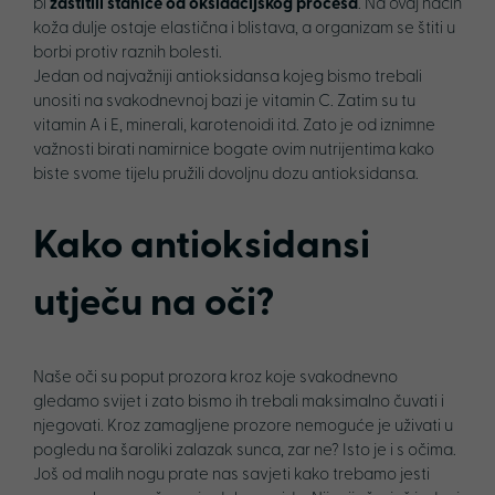
bi
zaštitili stanice od oksidacijskog procesa
. Na ovaj način
koža dulje ostaje elastična i blistava, a organizam se štiti u
borbi protiv raznih bolesti.
Jedan od najvažniji antioksidansa kojeg bismo trebali
unositi na svakodnevnoj bazi je vitamin C. Zatim su tu
vitamin A i E, minerali, karotenoidi itd. Zato je od iznimne
važnosti birati namirnice bogate ovim nutrijentima kako
biste svome tijelu pružili dovoljnu dozu antioksidansa.
Kako antioksidansi
utječu na oči?
Naše oči su poput prozora kroz koje svakodnevno
gledamo svijet i zato bismo ih trebali maksimalno čuvati i
njegovati. Kroz zamagljene prozore nemoguće je uživati u
pogledu na šaroliki zalazak sunca, zar ne? Isto je i s očima.
Još od malih nogu prate nas savjeti kako trebamo jesti