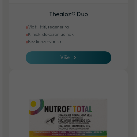
Thealoz® Duo
Vlaži, štiti, regenerira
Klinički dokazan učinak
Bez konzervansa
Više