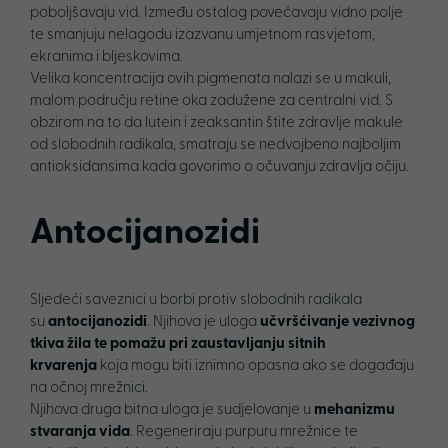
poboljšavaju vid. Između ostalog povećavaju vidno polje
te smanjuju nelagodu izazvanu umjetnom rasvjetom,
ekranima i bljeskovima.
Velika koncentracija ovih pigmenata nalazi se u makuli,
malom području retine oka zadužene za centralni vid. S
obzirom na to da lutein i zeaksantin štite zdravlje makule
od slobodnih radikala, smatraju se nedvojbeno najboljim
antioksidansima kada govorimo o očuvanju zdravlja očiju.
Antocijanozidi
Sljedeći saveznici u borbi protiv slobodnih radikala
su
antocijanozidi
. Njihova je uloga
učvršćivanje vezivnog
tkiva žila te pomažu pri zaustavljanju sitnih
krvarenja
koja mogu biti iznimno opasna ako se događaju
na očnoj mrežnici.
Njihova druga bitna uloga je sudjelovanje u
mehanizmu
stvaranja vida
. Regeneriraju purpuru mrežnice te