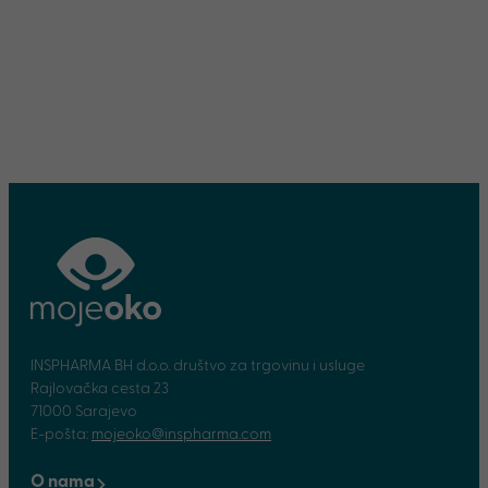
INSPHARMA BH d.o.o. društvo za trgovinu i usluge
Rajlovačka cesta 23
71000 Sarajevo
E-pošta:
mojeoko@inspharma.com
O nama