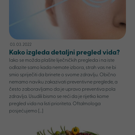
03. 03. 2022
Kako izgleda detaljni pregled vida?
Iako se možda plašite liječničkih pregleda i na iste
odlazite samo kada nemate izbora, strah vas ne bi
smio spriječiti da brinete o svome zdravlju. Obično
nemamo naviku zakazivati preventivne preglede, a
često zaboravljamo da je upravo preventiva pola
zdravlja. Usudili bismo se reći da je rijetko kome
pregled vida na listi prioriteta. Oftalmologa
posjećujemo […]