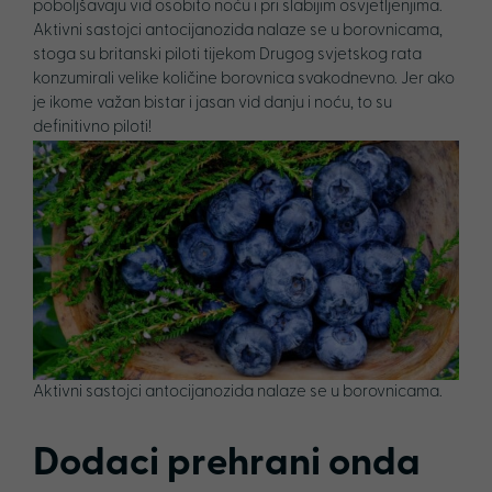
poboljšavaju vid osobito noću i pri slabijim osvjetljenjima.
Aktivni sastojci antocijanozida nalaze se u borovnicama,
stoga su britanski piloti tijekom Drugog svjetskog rata
konzumirali velike količine borovnica svakodnevno. Jer ako
je ikome važan bistar i jasan vid danju i noću, to su
definitivno piloti!
Aktivni sastojci antocijanozida nalaze se u borovnicama.
Dodaci prehrani onda