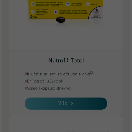
Nutrof® Total
1,2
Ključni nutrijenti za očuvanje vida
Br. 1 za oči u Europi*
Samo 1 kapsula dnevno
Više