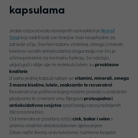
kapsulama
Jedan od proizvoda temeljenih na kvaliteti je
Nutrof
Total
koji sadrži baš sve hranjive tvari neophodne za
zdravlje očiju. Savršen balans vitamina, omega 3 masnih
kiselina i ostalih antioksidansa osiguravaju sve što je
očima potrebno za normalnu funkciju. Svi sastojci,
uključujući i riblje ulje te molekulu lutein, su
prvoklasne
kvalitete
.
U samo jednoj kapsuli nalaze se
vitamini, minerali, omega
3 masne kiseline, lutein, zeaksantin te resveratrol
.
Resveratrol je polifenol kojeg možete pronaći u orašastim
plodovima te crvenom vinu. Njegova
protuupalna i
antioksidativna svojstva
sprječavaju razvoj neželjenih
žilica na mrežnici.
Od minerala se posebno ističu
cink, bakar i selen
s
iznimno snažnim antioksidativnim djelovanjem.
Zdrav način života, uravnotežena i nutritivno bogata