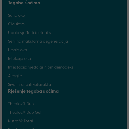
Tegobe s očima
Suho oko
Glaukom
Upala vjeđa ili blefaritis
Senilna makularna degeneracija
Upala oka
Infekcija oka
Infestacija vjeđa grinjom demodeks
Alergije
Siva mrena ili katarakta
Rješenje tegoba s očima
Thealoz® Duo
Thealoz® Duo Gel
Nutrof® Total