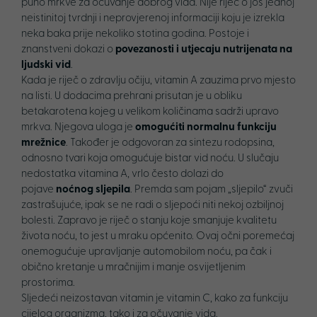
puno mrkve za očuvanje dobrog vida. Nije riječ o još jednoj
neistinitoj tvrdnji i neprovjerenoj informaciji koju je izrekla
neka baka prije nekoliko stotina godina. Postoje i
znanstveni dokazi o
povezanosti i utjecaju nutrijenata na
ljudski vid
.
Kada je riječ o zdravlju očiju, vitamin A zauzima prvo mjesto
na listi. U dodacima prehrani prisutan je u obliku
betakarotena kojeg u velikom količinama sadrži upravo
mrkva. Njegova uloga je
omogućiti normalnu funkciju
mrežnice
. Također je odgovoran za sintezu rodopsina,
odnosno tvari koja omogućuje bistar vid noću. U slučaju
nedostatka vitamina A, vrlo često dolazi do
pojave
noćnog sljepila
. Premda sam pojam „sljepilo“ zvuči
zastrašujuće, ipak se ne radi o sljepoći niti nekoj ozbiljnoj
bolesti. Zapravo je riječ o stanju koje smanjuje kvalitetu
života noću, to jest u mraku općenito. Ovaj očni poremećaj
onemogućuje upravljanje automobilom noću, pa čak i
obično kretanje u mračnijim i manje osvijetljenim
prostorima.
Sljedeći neizostavan vitamin je vitamin C, kako za funkciju
cijelog organizma, tako i za očuvanje vida.