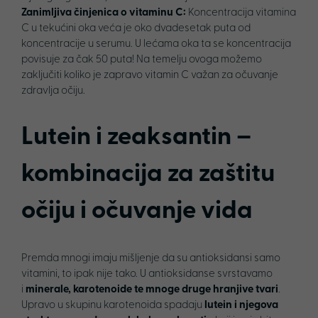
Zanimljiva činjenica o vitaminu C:
Koncentracija vitamina
C u tekućini oka veća je oko dvadesetak puta od
koncentracije u serumu. U lećama oka ta se koncentracija
povisuje za čak 50 puta! Na temelju ovoga možemo
zaključiti koliko je zapravo vitamin C važan za očuvanje
zdravlja očiju.
Lutein i zeaksantin –
kombinacija za zaštitu
očiju i očuvanje vida
Premda mnogi imaju mišljenje da su antioksidansi samo
vitamini, to ipak nije tako. U antioksidanse svrstavamo
i
minerale, karotenoide te mnoge druge hranjive tvari
.
Upravo u skupinu karotenoida spadaju
lutein i njegova