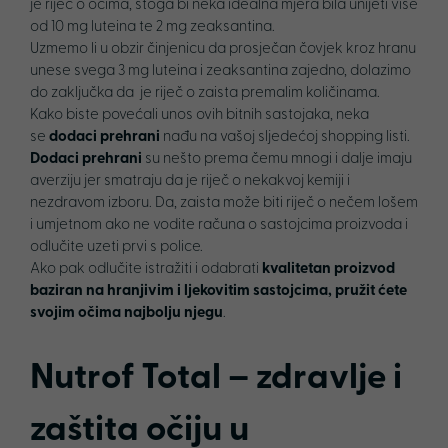
je riječ o očima, stoga bi neka idealna mjera bila unijeti više
od 10 mg luteina te 2 mg zeaksantina.
Uzmemo li u obzir činjenicu da prosječan čovjek kroz hranu
unese svega 3 mg luteina i zeaksantina zajedno, dolazimo
do zaključka da je riječ o zaista premalim količinama.
Kako biste povećali unos ovih bitnih sastojaka, neka
se
dodaci prehrani
nađu na vašoj sljedećoj shopping listi.
Dodaci prehrani
su nešto prema čemu mnogi i dalje imaju
averziju jer smatraju da je riječ o nekakvoj kemiji i
nezdravom izboru. Da, zaista može biti riječ o nečem lošem
i umjetnom ako ne vodite računa o sastojcima proizvoda i
odlučite uzeti prvi s police.
Ako pak odlučite istražiti i odabrati
kvalitetan proizvod
baziran na hranjivim i ljekovitim sastojcima, pružit ćete
svojim očima najbolju njegu
.
Nutrof Total – zdravlje i
zaštita očiju u