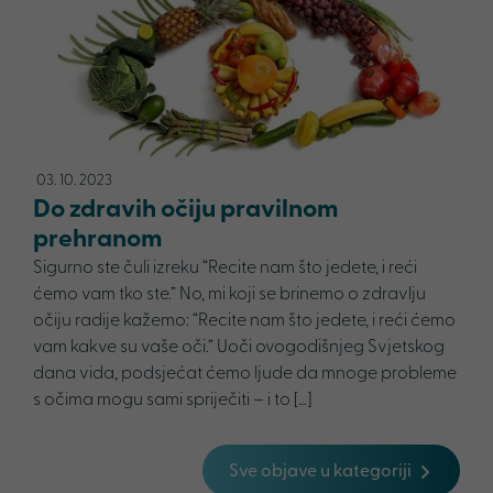
03. 10. 2023
Do zdravih očiju pravilnom
prehranom
Sigurno ste čuli izreku “Recite nam što jedete, i reći
ćemo vam tko ste.” No, mi koji se brinemo o zdravlju
očiju radije kažemo: “Recite nam što jedete, i reći ćemo
vam kakve su vaše oči.” Uoči ovogodišnjeg Svjetskog
dana vida, podsjećat ćemo ljude da mnoge probleme
s očima mogu sami spriječiti – i to […]
Sve objave u kategoriji