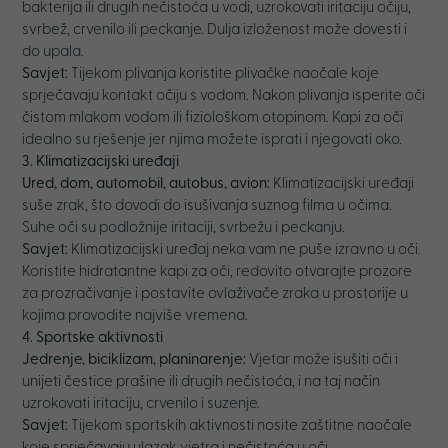
bakterija ili drugih nečistoća u vodi, uzrokovati iritaciju očiju,
svrbež, crvenilo ili peckanje. Dulja izloženost može dovesti i
do upala.
Savjet:
Tijekom plivanja koristite plivačke naočale koje
sprječavaju kontakt očiju s vodom. Nakon plivanja isperite oči
čistom mlakom vodom ili fiziološkom otopinom. Kapi za oči
idealno su rješenje jer njima možete isprati i njegovati oko.
3. Klimatizacijski uređaji
Ured, dom, automobil, autobus, avion:
Klimatizacijski uređaji
suše zrak, što dovodi do isušivanja suznog filma u očima.
Suhe oči su podložnije iritaciji, svrbežu i peckanju.
Savjet:
Klimatizacijski uređaj neka vam ne puše izravno u oči.
Koristite hidratantne kapi za oči, redovito otvarajte prozore
za prozračivanje i postavite ovlaživače zraka u prostorije u
kojima provodite najviše vremena.
4. Sportske aktivnosti
Jedrenje, biciklizam, planinarenje:
Vjetar može isušiti oči i
unijeti čestice prašine ili drugih nečistoća, i na taj način
uzrokovati iritaciju, crvenilo i suzenje.
Savjet:
Tijekom sportskih aktivnosti nosite zaštitne naočale