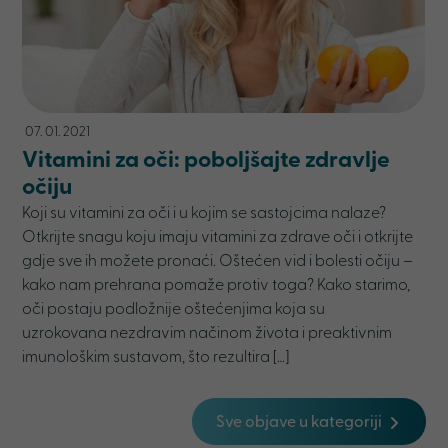
07. 01. 2021
Vitamini za oči: poboljšajte zdravlje
očiju
Koji su vitamini za oči i u kojim se sastojcima nalaze?
Otkrijte snagu koju imaju vitamini za zdrave oči i otkrijte
gdje sve ih možete pronaći. Oštećen vid i bolesti očiju –
kako nam prehrana pomaže protiv toga? Kako starimo,
oči postaju podložnije oštećenjima koja su
uzrokovana nezdravim načinom života i preaktivnim
imunološkim sustavom, što rezultira […]
Sve objave u kategoriji