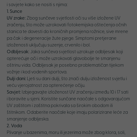
i savjete kako se nositi s njima:
1. Sunce
UV zrake:
Zbog sunčeve svjetlosti oči su više izložene UV
zračenju, što može uzrokovati fotokemijska oštećenja očnih
stanica te dovesti do kroničnih promjena rožnice, sive mrene
pa čak i degeneracije žute pjege. Simptomi pretjerane
izloženosti uključuju suzenje, crvenilo i bol.
Odbljesak:
Jaka sunčeva svjetlost uzrokuje odbljesak koji
opterećuje oči i može uzrokovati glavobolje te smanjenu
oštrinu vida. Odbljesak je posebno problematičan tijekom
vožnje i kod vodenih sportova.
Dulji dani:
Ljeti su dani dulji, što znači dulju izloženost svjetlu i
veću vjerojatnost za opterećenje očiju.
Savjet:
Izbjegavajte izloženost UV zračenju između 10 i 17 sati
i boravite u sjeni. Koristite sunčane naočale s odgovarajućom
UV zaštitom i zaštitna pokrivala sa širokim obodom ili
štitnikom. Odaberite naočale koje imaju polarizirane leće za
smanjenje odbljeska.
2. Voda
Plivanje u bazenima, moru ili jezerima može zbog klora, soli,