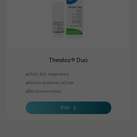
Thealoz® Duo
Vlaži, štiti, regenerira
Klinički dokazan učinak
Bez konzervansa
Više