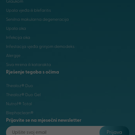
Glaukom
Upala vjeđa ili blefaritis
Senilna makularna degeneracija
Upala oka
Infekcija oka
Infestacija vjeđa grinjom demodeks
Alergije
Siva mrena ili katarakta
Rješenje tegoba s očima
Thealoz® Duo
Thealoz® Duo Gel
Nutrof® Total
Blephaclean®
Prijavite se na mjesečni newsletter
Prijava