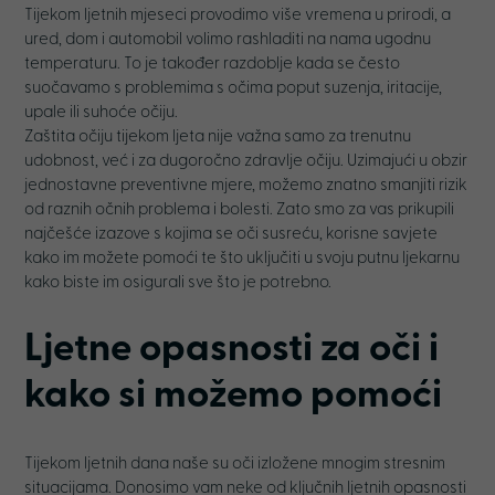
Tijekom ljetnih mjeseci provodimo više vremena u prirodi, a
ured, dom i automobil volimo rashladiti na nama ugodnu
temperaturu. To je također razdoblje kada se često
suočavamo s problemima s očima poput suzenja, iritacije,
upale ili suhoće očiju.
Zaštita očiju tijekom ljeta nije važna samo za trenutnu
udobnost, već i za dugoročno zdravlje očiju. Uzimajući u obzir
jednostavne preventivne mjere, možemo znatno smanjiti rizik
od raznih očnih problema i bolesti. Zato smo za vas prikupili
najčešće izazove s kojima se oči susreću, korisne savjete
kako im možete pomoći te što uključiti u svoju putnu ljekarnu
kako biste im osigurali sve što je potrebno.
Ljetne opasnosti za oči i
kako si možemo pomoći
Tijekom ljetnih dana naše su oči izložene mnogim stresnim
situacijama. Donosimo vam neke od ključnih ljetnih opasnosti