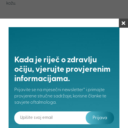
kožu.
Resursi
Izvor 1: Smjernice za zaštitu očiju od UV zračenja
Kada je riječ o zdravlju
očiju, vjerujte provjerenim
Podijeli dalje:
informacijama.
Prijavite se na mjesečni newsletter* i primajte
Uredništvo Moje Oko
provjerene stručne sadržaje, korisne članke te
Ažurirano: 05. 08. 2025
savjete oftalmologa.
Uredništvo Moje oko – tim posvećen podizanju svijesti o
zdravlju očiju. Svojim stručnim znanjem i iskustvom
Prijava
pružamo provjerene informacije i inovativna rješenja za
bolji vid i zdravlje očiju.