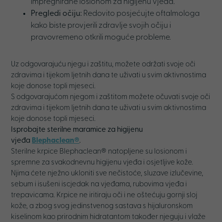
impregnirane losionom za higijenu vjeđa.
Pregledi očiju:
Redovito posjećujte oftalmologa
kako biste provjerili zdravlje svojih očiju i
pravovremeno otkrili moguće probleme.
Uz odgovarajuću njegu i zaštitu, možete održati svoje oči
zdravima i tijekom ljetnih dana te uživati u svim aktivnostima
koje donose topli mjeseci.
S odgovarajućom njegom i zaštitom možete očuvati svoje oči
zdravima i tijekom ljetnih dana te uživati u svim aktivnostima
koje donose topli mjeseci.
Isprobajte sterilne maramice za higijenu
vjeđa
Blephaclean®
.
Sterilne krpice Blephaclean® natopljene su losionom i
spremne za svakodnevnu higijenu vjeđa i osjetljive kože.
Njima ćete nježno ukloniti sve nečistoće, sluzave izlučevine,
sebum i isušeni iscjedak na vjeđama, rubovima vjeđa i
trepavicama. Krpice ne iritiraju oči i ne oštećuju gornji sloj
kože, a zbog svog jedinstvenog sastava s hijaluronskom
kiselinom kao prirodnim hidratantom također njeguju i vlaže