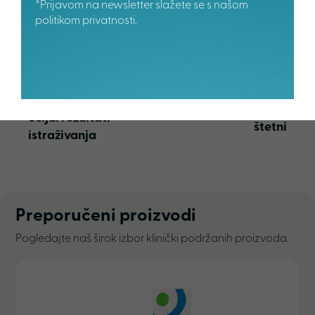
*Prijavom na newsletter slažete se s našom
politikom privatnosti.
Prethodni članak
Sljedeći članak
Utjecaj digitalnih
Konzervansi u
ekrana na zdravlje
kapima za oči su
očiju: rezultati
štetni
istraživanja
Preporučeni proizvodi
Pogledajte naš širok izbor klinički podržanih proizvoda.