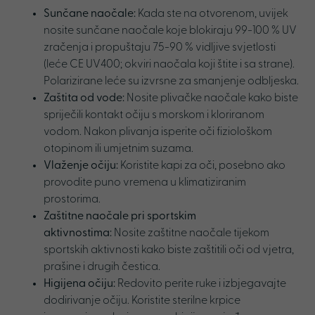
Sunčane naočale:
Kada ste na otvorenom, uvijek
nosite sunčane naočale koje blokiraju 99-100 % UV
zračenja i propuštaju 75-90 % vidljive svjetlosti
(leće CE UV400; okviri naočala koji štite i sa strane).
Polarizirane leće su izvrsne za smanjenje odbljeska.
Zaštita od vode:
Nosite plivačke naočale kako biste
spriječili kontakt očiju s morskom i kloriranom
vodom. Nakon plivanja isperite oči fiziološkom
otopinom ili umjetnim suzama.
Vlaženje očiju:
Koristite kapi za oči, posebno ako
provodite puno vremena u klimatiziranim
prostorima.
Zaštitne naočale pri sportskim
aktivnostima:
Nosite zaštitne naočale tijekom
sportskih aktivnosti kako biste zaštitili oči od vjetra,
prašine i drugih čestica.
Higijena očiju:
Redovito perite ruke i izbjegavajte
dodirivanje očiju. Koristite sterilne krpice