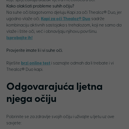
koje sprječavaju ulazak vjetra i nečistoća u oči.
Kako olakšati probleme suhih očiju?
Na suhe oči blagotvorno djeluju Kapi za oči Thealoz® Duo, jer
ugodno vlaže oči.
Kapi za oči Thealoz® Duo
sadrže
kombinaciju aktivnih sastojaka s trehalozom, koji ne samo da
vlaže i štite oči, već i obnavljaju njihovu površinu.
Isprobajte ih!
Provjerite imate li i vi suhe oči.
Riješite
brzi online test
i saznajte odmah da li trebate i vi
Thealoz® Duo kapi.
Odgovarajuća ljetna
njega očiju
Pobrinite se za zdravlje svojih očiju i uživajte u ljetu uz ove
savjete: