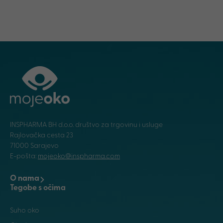
INSPHARMA BH d.o.o. društvo za trgovinu i usluge
Rajlovačka cesta 23
71000 Sarajevo
E-pošta:
mojeoko@inspharma.com
O nama
Tegobe s očima
Suho oko